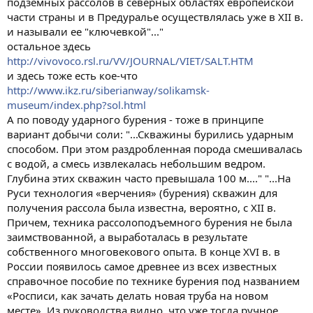
подземных рассолов в северных областях европейской
части страны и в Предуралье осуществлялась уже в XII в.
и называли ее "ключевкой"..."
остальное здесь
http://vivovoco.rsl.ru/VV/JOURNAL/VIET/SALT.HTM
и здесь тоже есть кое-что
http://www.ikz.ru/siberianway/solikamsk-
museum/index.php?sol.html
А по поводу ударного бурения - тоже в принципе
вариант добычи соли: "...Скважины бурились ударным
способом. При этом раздробленная порода смешивалась
с водой, а смесь извлекалась небольшим ведром.
Глубина этих скважин часто превышала 100 м...." "...На
Руси технология «верчения» (бурения) скважин для
получения рассола была известна, вероятно, с XII в.
Причем, техника рассолоподъемного бурения не была
заимствованной, а выработалась в результате
собственного многовекового опыта. В конце XVI в. в
России появилось самое древнее из всех известных
справочное пособие по технике бурения под названием
«Росписи, как зачать делать новая труба на новом
месте». Из руководства видно, что уже тогда ручное