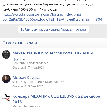
ударно-вращательное бурение осуществлялось до
глубины 150-200 м..." - отсюда
http://www.kriptoistoria.com/forum/index.php?
pp=2a9a73b4y666puzfdqw1&f=1&vt=tree&tst=all&m=4804
Войдите или зарегистрируйтесь для ответа.
Похожие темы
Механизация процессов копа и выемки
грунта
Черновъ
Спелестология
Ответы
3
7 Июл 2021
Мерри Ксмас.
saiLor
Путешествия и Краеведение
Ответы
2
5 Сен 2022
Концерт МЕХАНИК СЦБ ШЕВЧУК 22 декабря
2018
Megas
Творчество