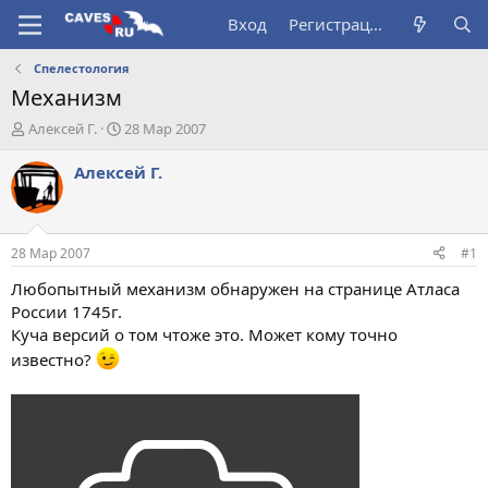
Вход
Регистрация
Спелестология
Механизм
А
Д
Алексей Г.
28 Мар 2007
в
а
т
т
Алексей Г.
о
а
р
н
т
а
е
ч
28 Мар 2007
#1
м
а
ы
л
Любопытный механизм обнаружен на странице Атласа
а
России 1745г.
Куча версий о том чтоже это. Может кому точно
известно?