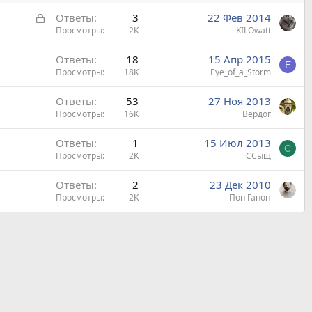
З
Ответы
3
22 Фев 2014
а
Просмотры
2K
KILOwatt
к
Ответы
18
15 Апр 2015
р
E
Просмотры
18K
Eye_of_a_Storm
ы
т
Ответы
53
27 Ноя 2013
а
Просмотры
16K
Вердог
Ответы
1
15 Июл 2013
С
Просмотры
2K
ССыщ
Ответы
2
23 Дек 2010
Просмотры
2K
Поп Гапон