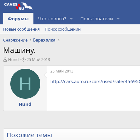
Форумы
Что нового?
Пользователи
Новые сообщения
Поиск сообщений
Снаряжение
Барахолка
Машину.
А
Д
Hund
25 Май 2013
в
а
т
т
25 Май 2013
о
а
H
http://cars.auto.ru/cars/used/sale/4569
р
н
т
а
е
ч
м
а
Hund
ы
л
а
Похожие темы