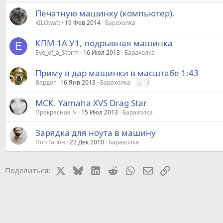
Печатную машинку (компьютер).
KILOwatt
19 Фев 2014
Барахолка
КПМ-1А У1, подрывная машинка
E
Eye_of_a_Storm
16 Июл 2013
Барахолка
Приму в дар машинки в масштабе 1:43
Вердог
16 Янв 2013
Барахолка
2
3
МСК. Yamaha XVS Drag Star
Прекрасная N
15 Июл 2013
Барахолка
Зарядка для ноута в машину
Поп Гапон
22 Дек 2010
Барахолка
X
Bluesky
LinkedIn
Reddit
WhatsApp
Электронная почт
Ссылка
Поделиться: