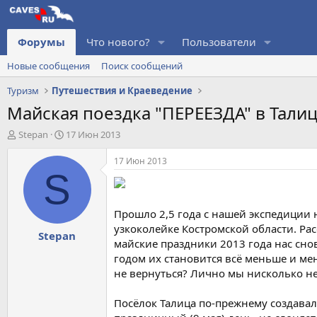
Форумы
Что нового?
Пользователи
Новые сообщения
Поиск сообщений
Туризм
Путешествия и Краеведение
Майская поездка "ПЕРЕЕЗДА" в Тали
А
Д
Stepan
17 Июн 2013
в
а
т
т
17 Июн 2013
о
а
S
р
н
т
а
е
ч
Прошло 2,5 года с нашей экспедиции
м
а
узкоколейке Костромской области. Ра
Stepan
ы
л
майские праздники 2013 года нас снов
а
годом их становится всё меньше и ме
не вернуться? Лично мы нисколько н
Посёлок Талица по-прежнему создавал