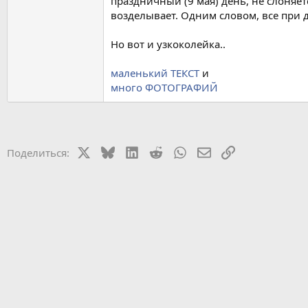
праздничный (9 мая) день, не слоняет
возделывает. Одним словом, все при д
Но вот и узкоколейка..
маленький ТЕКСТ
и
много ФОТОГРАФИЙ
X
Bluesky
LinkedIn
Reddit
WhatsApp
Электронная почт
Ссылка
Поделиться: