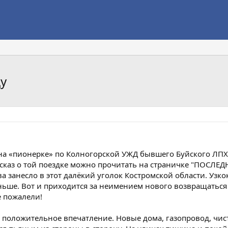
цу
 на «пионерке» по Колногорской УЖД бывшего Буйского ЛПХ
ссказ о той поездке можно прочитать на страничке "ПОСЛЕД
а занесло в этот далёкий уголок Костромской области. Узк
ньше. Вот и приходится за неимением нового возвращаться 
е пожалели!
 положительное впечатление. Новые дома, газопровод, чист