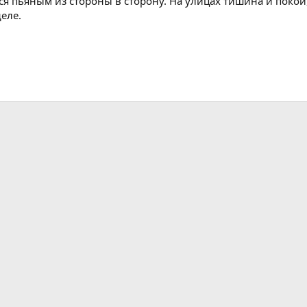
ся пьяным из стороны в сторону. На улицах тишина и покой,
еле.
а