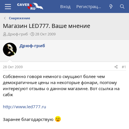
Вход
Регистрация
Снаряжение
Магазин LED777. Ваше мнение
А
Д
Дрюф-гриб
28 Окт 2009
в
а
т
т
Дрюф-гриб
о
а
р
н
т
а
е
ч
28 Окт 2009
#1
м
а
ы
л
Собсвенно говоря немного смущают более чем
а
демократичные цены на некоторые фонари, поэтому
интересуют отзывы о данном магазине. Вот ссылка на
сабж
http://www.led777.ru
Заранее благодарствую