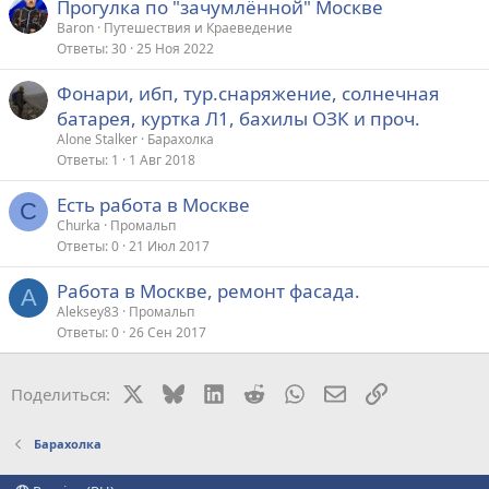
Прогулка по "зачумлённой" Москве
Baron
Путешествия и Краеведение
Ответы
30
25 Ноя 2022
Фонари, ибп, тур.снаряжение, солнечная
батарея, куртка Л1, бахилы ОЗК и проч.
Alone Stalker
Барахолка
Ответы
1
1 Авг 2018
Есть работа в Москве
C
Churka
Промальп
Ответы
0
21 Июл 2017
Работа в Москве, ремонт фасада.
A
Aleksey83
Промальп
Ответы
0
26 Сен 2017
X
Bluesky
LinkedIn
Reddit
WhatsApp
Электронная поч
Ссылка
Поделиться:
Барахолка