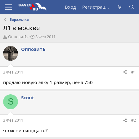
Вход
Регистрация
Барахолка
Л1 в москве
А
Д
ОппозитЪ
3 Фев 2011
в
а
т
т
ОппозитЪ
о
а
р
н
т
а
е
ч
3 Фев 2011
#1
м
а
ы
л
продаю новую элку 1 размер, цена 750
а
Scout
S
3 Фев 2011
#2
чтож не тыщща то?