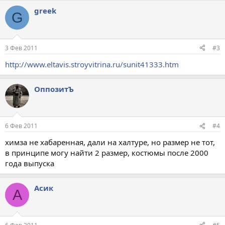
greek
G
3 Фев 2011
#3
http://www.eltavis.stroyvitrina.ru/sunit41333.htm
ОппозитЪ
6 Фев 2011
#4
химза не хабаренная, дали на халтуре, но размер не тот,
в принципе могу найти 2 размер, костюмы после 2000
года выпуска
Асик
А