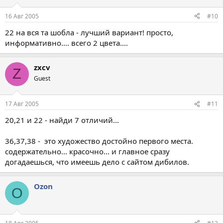
16 Авг 2005
#10
22 на вся та шобла - лучший вариант! просто,
информативно.... всего 2 цвета....
zxcv
Z
Guest
17 Авг 2005
#11
20,21 и 22 - найди 7 отличий...
36,37,38 - это художество достойно первого места.
содержательно... красочно... и главное сразу
догадаешься, что имеешь дело с сайтом дибилов.
Ozon
O