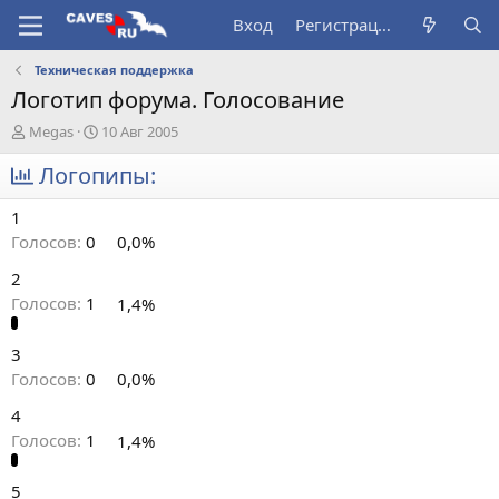
Вход
Регистрация
Техническая поддержка
Логотип форума. Голосование
А
Д
Megas
10 Авг 2005
в
а
т
Логопипы:
т
о
а
р
н
1
т
а
Голосов:
0
0,0%
е
ч
м
а
2
ы
л
Голосов:
1
1,4%
а
3
Голосов:
0
0,0%
4
Голосов:
1
1,4%
5