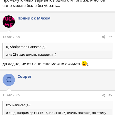
явно можно было бы убрать...
Пряник с Мясом
15 Авг 2005
#6
Izj Shniperson написал(а):
а из
29
надо делать нашивки =)
да ладно, че от Сани еще можно ожидать
))
Couper
C
15 Авг 2005
#7
XYZ написал(а):
и ещё, например (13 15 16) или (18 26) очень похожи, по этому