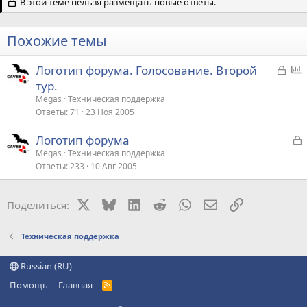
В этой теме нельзя размещать новые ответы.
Похожие темы
З
Логотип форума. Голосование. Второй
а
п
тур.
к
р
Megas
Техническая поддержка
р
о
Ответы
71
23 Ноя 2005
ы
с
З
Логотип форума
т
а
Megas
Техническая поддержка
а
Ответы
233
10 Авг 2005
к
р
X
Bluesky
LinkedIn
Reddit
WhatsApp
Электронная поч
Ссылка
Поделиться:
т
а
Техническая поддержка
Russian (RU)
Помощь
Главная
R
S
S