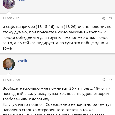
11 Авг 2005
#4
и ещё, например (13 15 16) или (18 26) очень похожи, по
этому думаю, при подсчёте нужно выжедить группы и
голоса обЪеденить для группы. янапример отдал голос
за 18, а 26 сейчас лидирует. а по сути это вобще одно и
тоже
Yarik
11 Авг 2005
#5
Вообще, насколько мне помнится, 26 - апгрейд 18-го, т.к.
последний в силу высунутых крыльев не удовлетворял
требованиям к логотипу.
Если уж на то пошло... Совершенно непонятно, зачем тут
навалено столько откровенного отстоя, а также
промежуточных вариантов одного и того же. Многое