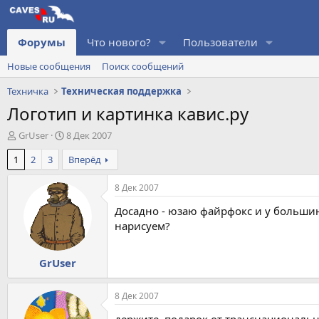
Форумы
Что нового?
Пользователи
Новые сообщения
Поиск сообщений
Техничка
Техническая поддержка
Логотип и картинка кавис.ру
А
Д
GrUser
8 Дек 2007
в
а
1
2
3
Вперёд
т
т
о
а
р
н
8 Дек 2007
т
а
Досадно - юзаю файрфокс и у большинс
е
ч
м
а
нарисуем?
ы
л
а
GrUser
8 Дек 2007