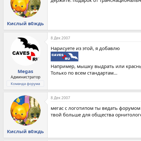
держите. подарок от транснациональ
Кислый в0ждь
8 Дек 2007
Нарисуете из этой, я добавлю
Например, мышку выдрать или красны
Megas
Только по всем стандартам...
Администратор
Команда форума
8 Дек 2007
мегас с логотипом ты ведать форумо
твой больше для общества орнитолог
Кислый в0ждь