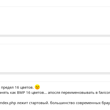
 предел 16 цветов.
анять как BMP 16 цветов... апосля переименовывать в favicon
е index.php лежит стартовый. большинство современных брауз