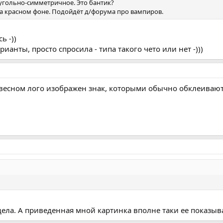
еугольно-симметричное. Это бантик?
а красном фоне. Подойдёт д/форума про вампиров.
ь -))
ианты, просто спросила - типа такого чето или нет -)))
авесном лого изображен знак, которыми обычно обклеивают
ела. А приведенная мной картинка вполне таки ее показывае