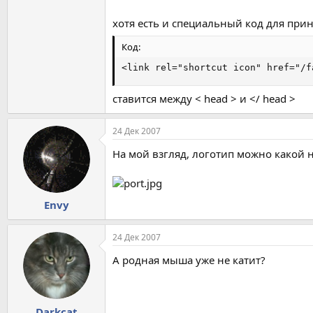
хотя есть и специальный код для при
Код:
<link rel="shortcut icon" href="/f
ставится между < head > и </ head >
24 Дек 2007
На мой взгляд, логотип можно какой ни
Envy
24 Дек 2007
А родная мыша уже не катит?
Darkcat