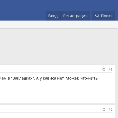
Вход
Регистрация
Поиск
#1
м в "Закладках". А у кависа нет. Может, что-нить
#2