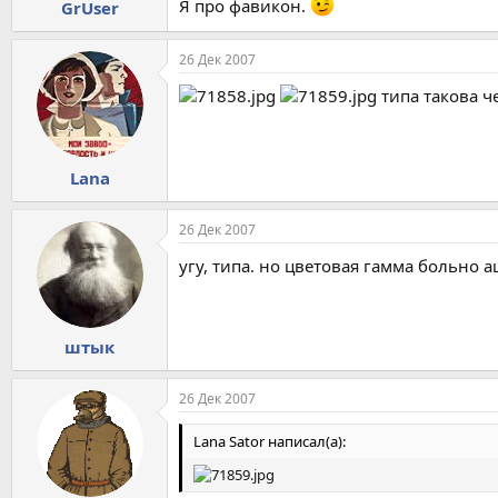
Я про фавикон.
GrUser
26 Дек 2007
типа такова ч
Lana
26 Дек 2007
угу, типа. но цветовая гамма больно а
штык
26 Дек 2007
Lana Sator написал(а):