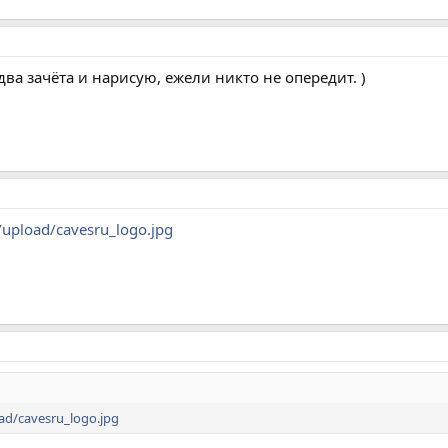
а зачёта и нарисую, ежели никто не опередит. )
u/upload/cavesru_logo.jpg
oad/cavesru_logo.jpg