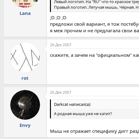
Левый логотип. На "RU" что-то красное тр
Правый логотип. Летучая мышь. Чёрная. Н
Lana
;D ;D ;D
предложи свой вариант, я тож постебус
я меж прочим и не предлагала свои вар
26 Дек 2007
скажите, а зачем на "официальном" к
rot
26 Дек 2007
Darkcat написал(а):
А родная мыша уже не катит?
Envy
Мыш не отражает специфику дигг разд