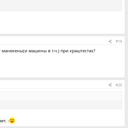
#19
 манекены(и машины в т.ч.) при краштестах?
#20
т. :