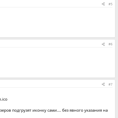
#5
#6
#7
.ico
еров подгрузят иконку сами.... без явного указания на