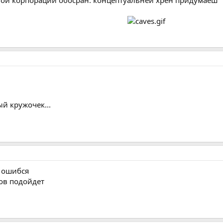
ной корпорации обосран. концептуальней хрен придумаеш
й кружочек...
м ошибся
ов подойдет