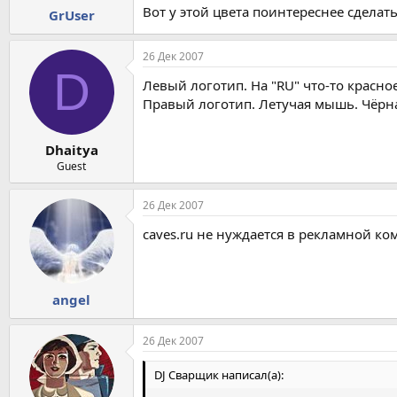
Вот у этой цвета поинтереснее сделать
GrUser
26 Дек 2007
D
Левый логотип. На "RU" что-то красн
Правый логотип. Летучая мышь. Чёрна
Dhaitya
Guest
26 Дек 2007
caves.ru не нуждается в рекламной ко
angel
26 Дек 2007
DJ Сварщик написал(а):