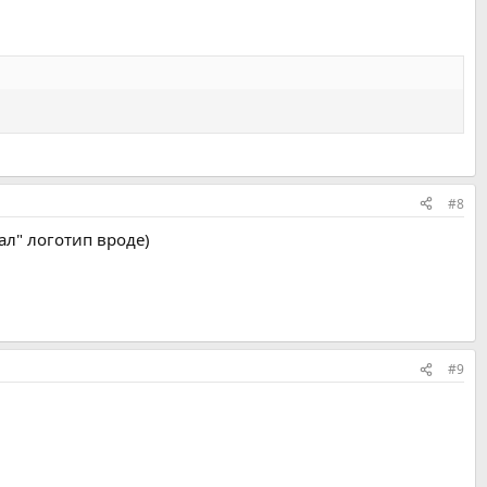
#8
тал" логотип вроде)
#9