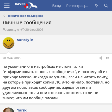
Вход
Регистрация
Техническая поддержка
Личные сообщения
А
Д
sunstyle
20 Фев 2006
в
а
т
т
sunstyle
о
а
р
н
т
а
е
ч
20 Фев 2006
#1
м
а
ы
л
по умолчанию в настройках не стоит галки
а
"информировать о новых сообщениях", и поэтому об их
приходе можно никогда не узнать, если не читать почту,
на которые приходят копии ЛС. я-то ничего, поставил, но
другим посылаешь сообщения, ждешь ответа и
удивляешься- то ли они отвечать не хотят, то ли не
знают, что им вообще писали..
Yarik