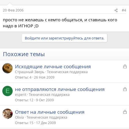
20 Фев 2006
#4
просто не желаешь с кемто общаться, и ставишь кого
надо в ИГНОР ;D
Войдите или зарегистрируйтесь для ответа.
Похожие темы
З
Исходящие личные сообщения
а
Страшный Зверь
Техническая поддержка
Ответы
4
26 Ноя 2009
к
р
З
не отправляются личные сообщения
E
а
esperit
Техническая поддержка
т
Ответы
12
9 Окт 2009
к
а
р
З
Ответ на личные сообщения
а
Olivia
Техническая поддержка
т
Ответы
15
17 Дек 2009
к
а