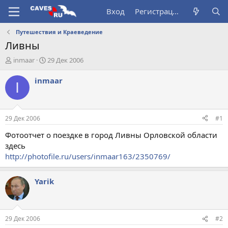
Вход
Регистрация
Путешествия и Краеведение
Ливны
А
Д
inmaar
29 Дек 2006
в
а
т
т
inmaar
I
о
а
р
н
т
а
е
ч
29 Дек 2006
#1
м
а
ы
л
Фотоотчет о поездке в город Ливны Орловской области
а
здесь
http://photofile.ru/users/inmaar163/2350769/
Yarik
29 Дек 2006
#2