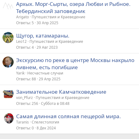
Архых. Морг-Сырты, озера Любви и Рыбное.
Тебердинский заповедник
Arigato
Путешествия и Краеведение
Ответы
5
30 Апр 2025
Щугор, катамараны.
Leo12
Путешествия и Краеведение
Ответы
4
29 Авг 2023
Экскурсию по реке в центре Москвы накрыло
ливнем, есть погибшие
Yarik
Несчастные случаи
Ответы
88
29 Апр 2025
Занимательное Камчатковедение
von_Pfurz
Путешествия и Краеведение
Ответы
256
Суббота в 08:48
Самая длинная соляная пещерой мира.
Taranis
Спелестология
Ответы
0
8 Дек 2024