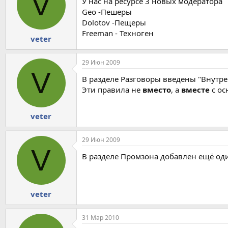
V
У нас на ресурсе 3 новых модератора
Geo -Пешеры
Dolotov -Пещеры
Freeman - Техноген
veter
29 Июн 2009
V
В разделе Разговоры введены "Внутре
Эти правила не
вместо
, а
вместе
с ос
veter
29 Июн 2009
V
В разделе Промзона добавлен ещё один
veter
31 Мар 2010