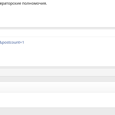
одераторские полномочия.
5&postcount=1