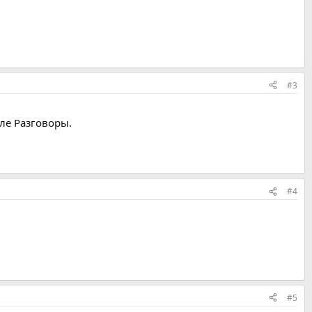
#3
ле Разговоры.
#4
#5