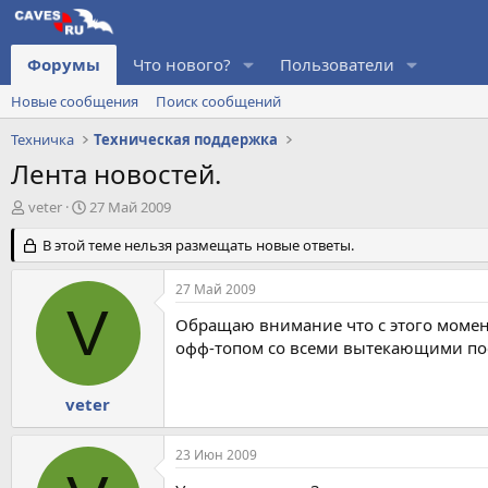
Форумы
Что нового?
Пользователи
Новые сообщения
Поиск сообщений
Техничка
Техническая поддержка
Лента новостей.
А
Д
veter
27 Май 2009
в
а
т
В этой теме нельзя размещать новые ответы.
т
о
а
р
н
27 Май 2009
т
а
V
е
ч
Обращаю внимание что с этого момен
м
а
офф-топом со всеми вытекающими по
ы
л
а
veter
23 Июн 2009