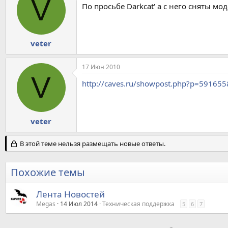
V
По просьбе Darkcat' а с него сняты м
veter
17 Июн 2010
V
http://caves.ru/showpost.php?p=59165
veter
В этой теме нельзя размещать новые ответы.
Похожие темы
Лента Новостей
Megas
14 Июл 2014
Техническая поддержка
5
6
7