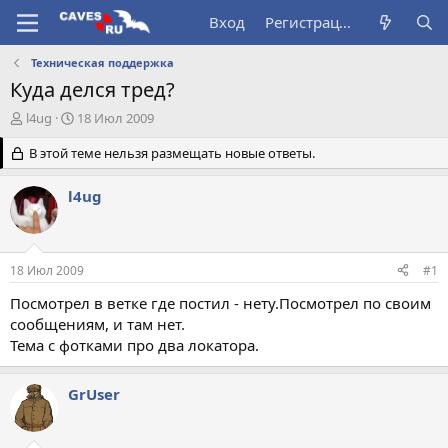
Вход
Регистрация
Техническая поддержка
Куда делся тред?
А
Д
l4ug
18 Июл 2009
в
а
т
В этой теме нельзя размещать новые ответы.
т
о
а
р
н
l4ug
т
а
е
ч
м
а
ы
л
18 Июл 2009
#1
а
Посмотрел в ветке где постил - нету.Посмотрел по своим
сообщениям, и там нет.
Тема с фотками про два локатора.
GrUser