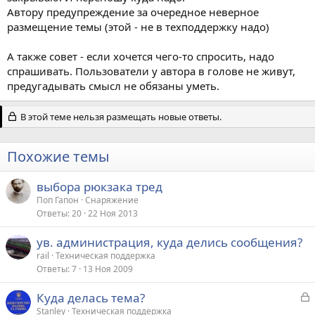
Автору предупреждение за очередное неверное
размещение темы (этой - не в техподдержку надо)
А также совет - если хочется чего-то спросить, надо
спрашивать. Пользователи у автора в голове не живут,
предугадывать смысл не обязаны уметь.
В этой теме нельзя размещать новые ответы.
Похожие темы
выбора рюкзака тред
Поп Гапон
Снаряжение
Ответы
20
22 Ноя 2013
ув. администрация, куда делись сообщения?
rail
Техническая поддержка
Ответы
7
13 Ноя 2009
З
Куда делась тема?
а
Stanley
Техническая поддержка