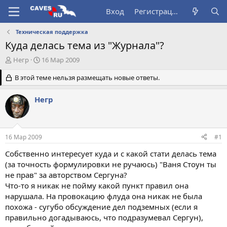
Вход
Регистрация
Техническая поддержка
Куда делась тема из "Журнала"?
А
Д
Негр
16 Мар 2009
в
а
т
В этой теме нельзя размещать новые ответы.
т
о
а
р
н
Негр
т
а
е
ч
м
а
ы
л
16 Мар 2009
#1
а
Собственно интересует куда и с какой стати делась тема
(за точность формулировки не ручаюсь) "Ваня Стоун ты
не прав" за авторством Сергуна?
Что-то я никак не пойму какой пункт правил она
нарушала. На провокацию флуда она никак не была
похожа - сугубо обсуждение дел подземных (если я
правильно догадываюсь, что подразумевал Сергун),