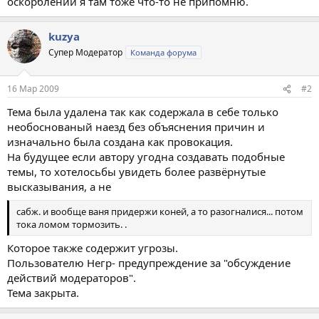
оскорблений я там тоже что-то не припомню.
kuzya
Супер Модератор
Команда форума
16 Мар 2009
#2
Тема была удалена так как содержала в себе только
необоснованый наезд без объяснения причин и
изначально была создана как провокация.
На будущее если автору угодна создавать подобные
темы, то хотелосьбы увидеть более развёрнутые
высказывания, а не
сабж. и вообще ваня придержи коней, а то разогналися... потом
тока ломом тормозить. .
Которое также содержит угрозы.
Пользователю Негр- предупреждение за "обсуждение
действий модераторов".
Тема закрыта.