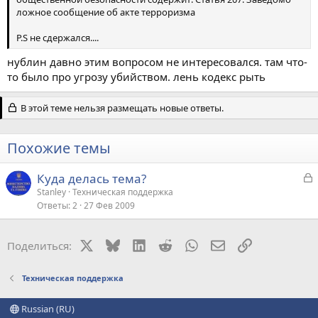
ложное сообщение об акте терроризма
P.S не сдержался....
нублин давно этим вопросом не интересовался. там что-
то было про угрозу убийством. лень кодекс рыть
В этой теме нельзя размещать новые ответы.
Похожие темы
З
Куда делась тема?
а
Stanley
Техническая поддержка
Ответы
2
27 Фев 2009
к
р
X
Bluesky
LinkedIn
Reddit
WhatsApp
Электронная поч
Ссылка
Поделиться:
т
а
Техническая поддержка
Russian (RU)