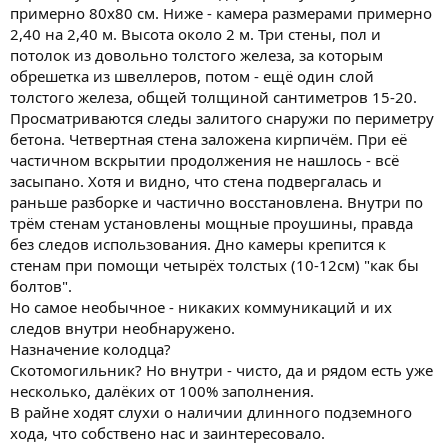
примерно 80х80 см. Ниже - камера размерами примерно
2,40 на 2,40 м. Высота около 2 м. Три стены, пол и
потолок из довольно толстого железа, за которым
обрешетка из швеллеров, потом - ещё один слой
толстого железа, общей толщиной сантиметров 15-20.
Просматриваются следы залитого снаружи по периметру
бетона. Четвертная стена заложена кирпичём. При её
частичном вскрытии продолжения не нашлось - всё
засыпано. Хотя и видно, что стена подвергалась и
раньше разборке и частично восстановлена. Внутри по
трём стенам установлены мощные проушины, правда
без следов использования. Дно камеры крепится к
стенам при помощи четырёх толстых (10-12см) "как бы
болтов".
Но самое необычное - никаких коммуникаций и их
следов внутри необнаружено.
Назначение колодца?
Скотомогильник? Но внутри - чисто, да и рядом есть уже
несколько, далёких от 100% заполнения.
В райне ходят слухи о наличии длинного подземного
хода, что собствено нас и заинтересовало.