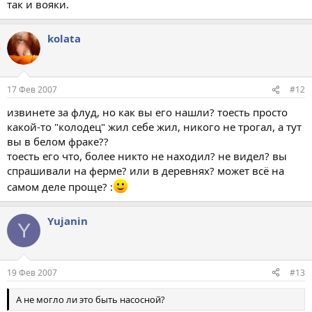
так и вояки.
kolata
17 Фев 2007
#12
извинете за флуд, но как вы его нашли? тоесть просто
какой-то "колодец" жил себе жил, никого не трогал, а тут
вы в белом фраке??
тоесть его что, более никто не находил? не видел? вы
спрашивали на ферме? или в деревнях? может всё на
самом деле проще? :
Yujanin
Y
19 Фев 2007
#13
А не могло ли это быть насосной?