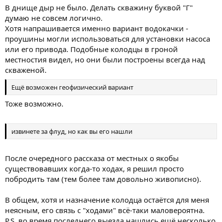
В днище дыр не было. Делать скважину буквой "Г"
думаю не совсем логично.
Хотя напрашивается именно вариант водокачки -
проушины могли использоваться для установки насоса
или его привода. Подобные колодцы в гроной
местностия видел, но они были построены всегда над
скваженой.
Ещё возможен геофизический вариант
Тоже возможно.
извинете за флуд, но как вы его нашли
После очередного рассказа от местных о якобы
существовавших когда-то ходах, я решил просто
побродить там (тем более там довольно живописно).
В общем, хотя и назначение колодца остаётся для меня
неясным, его связь с "ходами" всё-таки маловероятна.
P.S. во время последнего выезда нашлись ещё несколько