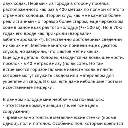
двух ходах. Первый - из города в сторону поселка,
расположенного как раз в 400 метрах по прямой от этого
странного колодца. Второй слух, как мне кажется более
реалистичный - о гораздо более старом, ещё черкесском
ходе в районе как раз того колодца (+/- 500 м). Но в 70-х
годах его вроде как прикрыли (взорвали/
забетонировали -?). Естественно достоверных сведений
никаких нет. Местные знатоки привели ещё с десяток
слухов, но заверили, что фактов нет никаких.
Ещё одна деталь. Колодец находится на возвышенности,
поселок - в 40 метрах внизу (по высоте). Но там
встречаются горизонтальные известняковые плиты,
которые могут служить сводом или материалом для
укрепления свода. В 6 км. есть даже небольшие гроты и
искуственные пещерки.
В данном колодце мне необычным показалось:
- отсутствие коммуникаций (т.е. не ясна цель
сооружения)
- чрезвычайно толстые металлические стенки (кроме
одной), пол и потолок. Особенно пол, который крепится