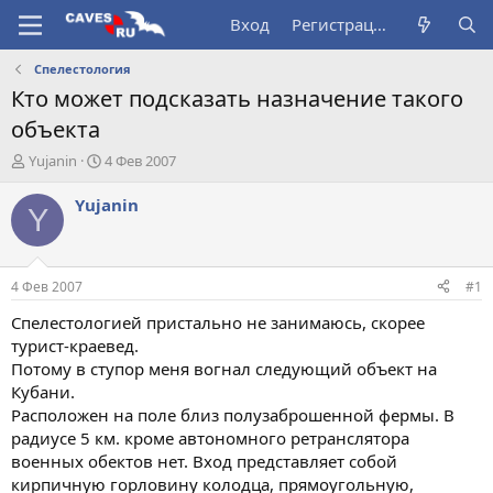
Вход
Регистрация
Спелестология
Кто может подсказать назначение такого
объекта
А
Д
Yujanin
4 Фев 2007
в
а
т
т
Yujanin
Y
о
а
р
н
т
а
е
ч
4 Фев 2007
#1
м
а
ы
л
Спелестологией пристально не занимаюсь, скорее
а
турист-краевед.
Потому в ступор меня вогнал следующий объект на
Кубани.
Расположен на поле близ полузаброшенной фермы. В
радиусе 5 км. кроме автономного ретранслятора
военных обектов нет. Вход представляет собой
кирпичную горловину колодца, прямоугольную,