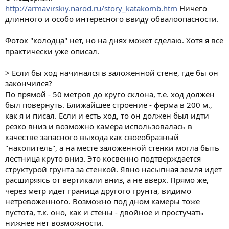
http://armavirskiy.narod.ru/story_katakomb.htm
Ничего
длинного и особо интересного ввиду обвалоопасности.
Фоток "колодца" нет, но на днях может сделаю. Хотя я всё
практически уже описал.
> Если бы ход начинался в заложенной стене, где бы он
закончился?
По прямой - 50 метров до круго склона, т.е. ход должен
был повернуть. Ближайшее строение - ферма в 200 м.,
как я и писал. Если и есть ход, то он должен был идти
резко вниз и возможно камера использовалась в
качестве запасного выхода как своеобразный
"накопитель", а на месте заложенной стенки могла быть
лестница круто вниз. Это косвенно подтверждается
структурой грунта за стенкой. Явно насыпная земля идет
расширяясь от вертикали вниз, а не вверх. Прямо же,
через метр идет граница другого грунта, видимо
нетревоженного. Возможно под дном камеры тоже
пустота, т.к. оно, как и стены - двойное и простучать
нижнее нет возможности.