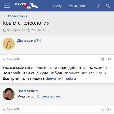
Вход
Регистрация
Спелеология
Крым спелеология
А
Д
Дмитрий74
26 Сен 2007
в
а
т
т
Дмитрий74
Д
о
а
р
н
т
а
е
ч
26 Сен 2007
#1
м
а
ы
л
Уважаемые спелеологи ,если надо добраться на уазике
а
на Караби или ещё куда-нибудь звоните 80502791506
Дмитрий, или пишите
dae-crm@mail.ru
Ivan Stone
Модератор
Команда форума
26 Сен 2007
#2