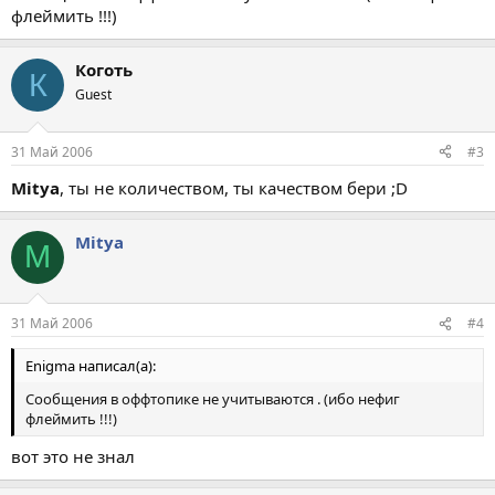
флеймить !!!)
Коготь
К
Guest
31 Май 2006
#3
Mitya
, ты не количеством, ты качеством бери ;D
Mitya
M
31 Май 2006
#4
Enigma написал(а):
Сообщения в оффтопике не учитываются . (ибо нефиг
флеймить !!!)
вот это не знал