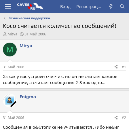
Вход
Регистрация
Техническая поддержка
Косо считается количество сообщений!
А
Д
Mitya
31 Май 2006
в
а
т
т
Mitya
M
о
а
р
н
т
а
е
ч
31 Май 2006
#1
м
а
ы
л
Хз как у вас устроен счетчик, но он не считает каждое
а
сообщение, а считает сообщения 2-3 как одно...
Enigma
31 Май 2006
#2
Сообщения в оффтопике не учитываются . (ибо нефиг