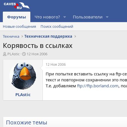
Форумы
Что нового?
Пользователи
Новые сообщения
Поиск сообщений
Техничка
Техническая поддержка
Корявость в ссылках
А
Д
PLAstic
12 Ноя 2006
в
а
т
т
12 Ноя 2006
о
а
При попытке вставить ссылку на ftp-се
р
н
т
а
текст и повторном сохранении это пов
е
ч
Т.е. добавляем
ftp://ftp.borland.com
, п
м
а
PLAstic
ы
л
а
Похожие темы