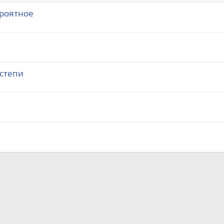
ероятное
степи
а