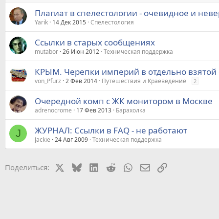
Плагиат в спелестологии - очевидное и нев
Yarik
14 Дек 2015
Спелестология
Ссылки в старых сообщениях
mutabor
26 Июн 2012
Техническая поддержка
КРЫМ. Черепки империй в отдельно взятой 
von_Pfurz
2 Фев 2014
Путешествия и Краеведение
2
Очередной комп с ЖК монитором в Москве
adrenocrome
17 Фев 2013
Барахолка
ЖУРНАЛ: Ссылки в FAQ - не работают
J
Jackie
24 Авг 2009
Техническая поддержка
X
Bluesky
LinkedIn
Reddit
WhatsApp
Электронная почт
Ссылка
Поделиться: