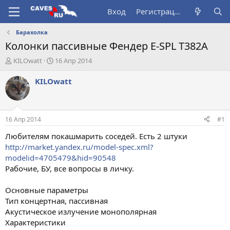
Вход
Регистрация
Барахолка
Колонки пассивные Фендер E-SPL Т382А
А
Д
KILOwatt
16 Апр 2014
в
а
т
т
KILOwatt
о
а
р
н
т
а
е
ч
16 Апр 2014
#1
м
а
ы
л
Любителям покашмарить соседей. Есть 2 штуки
а
http://market.yandex.ru/model-spec.xml?
modelid=4705479&hid=90548
Рабочие, БУ, все вопросы в личку.
Основные параметры
Тип концертная, пассивная
Акустическое излучение монополярная
Характеристики