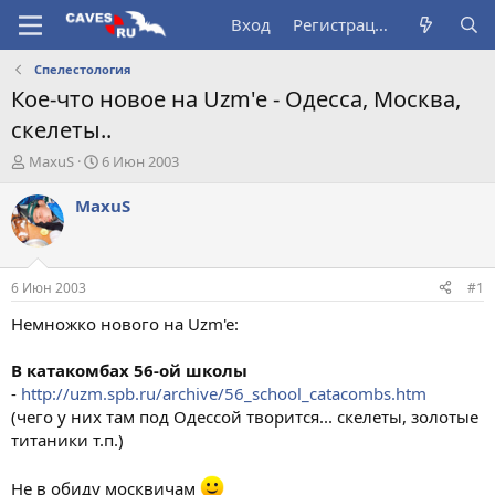
Вход
Регистрация
Спелестология
Кое-что новое на Uzm'e - Одесса, Москва,
скелеты..
А
Д
MaxuS
6 Июн 2003
в
а
т
т
MaxuS
о
а
р
н
т
а
е
ч
6 Июн 2003
#1
м
а
ы
л
Немножко нового на Uzm'e:
а
В катакомбах 56-ой школы
-
http://uzm.spb.ru/archive/56_school_catacombs.htm
(чего у них там под Одессой творится... скелеты, золотые
титаники т.п.)
Не в обиду москвичам