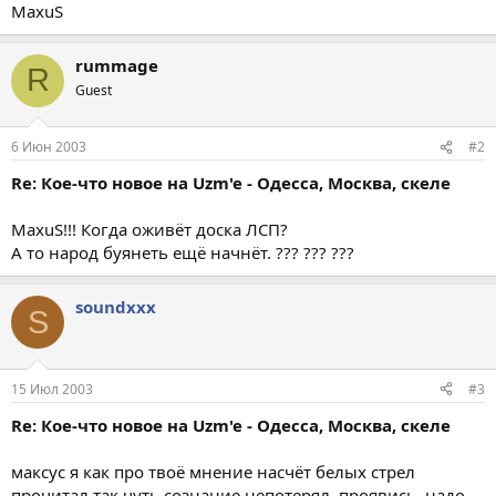
MaxuS
rummage
R
Guest
6 Июн 2003
#2
Re: Кое-что новое на Uzm'e - Одесса, Москва, скеле
MaxuS!!! Когда оживёт доска ЛСП?
А то народ буянеть ещё начнёт. ??? ??? ???
soundxxx
S
15 Июл 2003
#3
Re: Кое-что новое на Uzm'e - Одесса, Москва, скеле
максус я как про твоё мнение насчёт белых стрел
прочитал так чуть сознание непотерял. проявись. надо