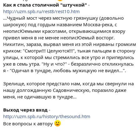
Как я стала столичной "штучкой"
-
http://uzm.spb.ru/rest8/rest10.htm
...Чудный мост через местную грязнушку (довольно
широкую) под гордым названием Москва-река, с
неописЮемыми красотами, открывающимися взору
привел меня в не менее неописЮемый восторг.
Никитин, зараза, вырвал меня из этой нирваны громким
криком: "Смотри!!! Целуются!!!", тыкая пальцем в сторону
улицы, к которой мы стремились все утро и приперлись
уже в семь утра. "Ну и что?" - безразлично откликнулась
я - "Одичал в тундре, любовь мужицкую не видел…".
Зрелище, которое предстало нам, когда мы свернули на
нашу долгожданную Садовническую, поразило даже
меня, не одичавшую в тундре...
Выход через вход
-
http://uzm.spb.ru/history/thesound.htm
Все вопросы к автору