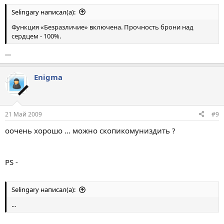
…Хотя – если меня спросят – я буду всё отрицать.
Selingary написал(а):
Функция «Безразличие» включена. Прочность брони над
Функция «Безразличие» включена. Прочность брони над
сердцем - 100%.
сердцем - 100%.
...
Enigma
21 Май 2009
#9
оочень хорошо ... можно скопикомуниздить ?
PS -
Selingary написал(а):
...