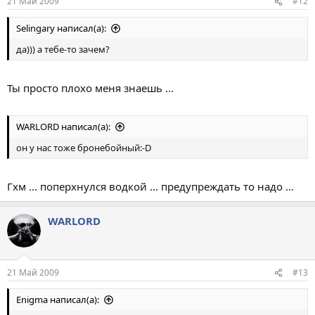
21 Май 2009
#12
Selingary написал(а):
да))) а тебе-то зачем?
Ты просто плохо меня знаешь ...
WARLORD написал(а):
он у нас тоже бронебойный:-D
Гхм ... поперхнулся водкой ... предупреждать то надо ...
WARLORD
21 Май 2009
#13
Enigma написал(а):