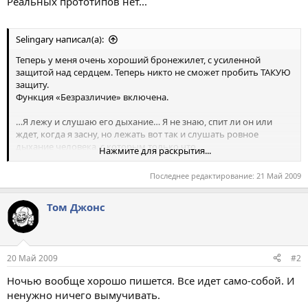
Реальных прототипов нет...
Selingary написал(а):
Теперь у меня очень хороший бронежилет, с усиленной
защитой над сердцем. Теперь никто не сможет пробить ТАКУЮ
защиту.
Функция «Безразличие» включена.
…Я лежу и слушаю его дыхание… Я не знаю, спит ли он или
ждет, когда я засну, но лежать вот так и слушать ровное
дыхание человека, с которым только что…
Нажмите для раскрытия...
…Недавно мне сказали, что назвали другого человека моим
Последнее редактирование:
21 Май 2009
именем… и чувствую, как усиленная броня дает трещину…
самую первую… за которой (я-то знаю) пойдет и вторая, а затем
Том Джонс
третья… четвертая…
И вот тогда броня включается на максимум, придавливая
внезапно вспыхнувшие эмоции… гася их… гася их, наверное,
навсегда… потому что – я сейчас одна… потому что – не с кем
их разделить… пусть даже на время…
20 Май 2009
#2
…Возле двери руки у меня неожиданно задрожали, и я не сразу
Ночью вообще хорошо пишется. Все идет само-собой. И
смогла попасть ключом в замочную скважину…
ненужно ничего вымучивать.
…Да, я пьяна… Но, как ты понимаешь, не от алкоголя. И ни от
ночных бдений наедине с ноутбуком, в ожидании, когда ты