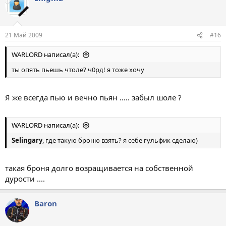
21 Май 2009
#16
WARLORD написал(а):
ты опять пьешь чтоле? ч0рд! я тоже хочу
Я же всегда пью и вечно пьян ..... забыл шоле ?
WARLORD написал(а):
Selingary
, где такую броню взять? я себе гульфик сделаю)
такая броня долго возращивается на собственной
дурости ....
Baron