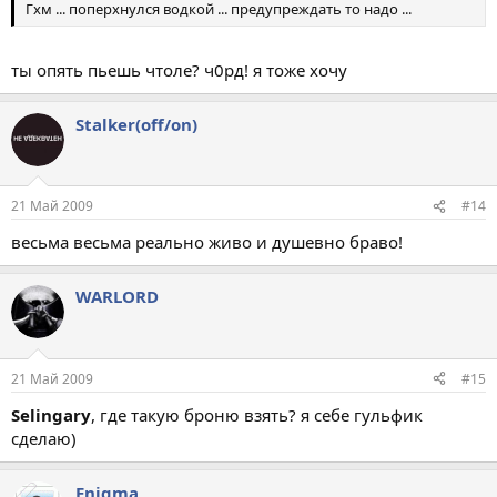
Гхм ... поперхнулся водкой ... предупреждать то надо ...
ты опять пьешь чтоле? ч0рд! я тоже хочу
Stalker(off/on)
21 Май 2009
#14
весьма весьма реально живо и душевно браво!
WARLORD
21 Май 2009
#15
Selingary
, где такую броню взять? я себе гульфик
сделаю)
Enigma