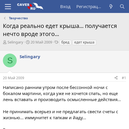
Вход
Регистрация
Творчество
Когда реально едет крыша... получается
нечто вроде этого...
А
Д
Т
Selingary
20 Май 2009
бред
едет крыша
в
а
е
т
т
г
Selingary
о
а
и
S
р
н
т
а
е
ч
20 Май 2009
#1
м
а
ы
л
Написано ранним утром после бессонной ночи с
а
бокалом мартини, когда уже не хочется спать, но еще
лень вставать и производить осмысленные действия...
Не принимать всерьез и не предлагать свести счеты с
жизнью... иммунитет к тапкам и йаду...