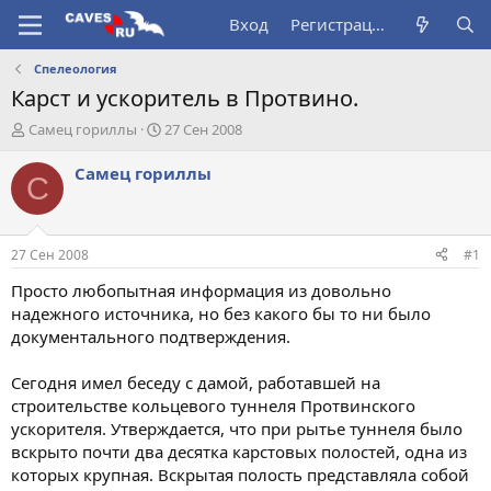
Вход
Регистрация
Спелеология
Карст и ускоритель в Протвино.
А
Д
Самец гориллы
27 Сен 2008
в
а
т
т
Самец гориллы
С
о
а
р
н
т
а
е
ч
27 Сен 2008
#1
м
а
ы
л
Просто любопытная информация из довольно
а
надежного источника, но без какого бы то ни было
документального подтверждения.
Сегодня имел беседу с дамой, работавшей на
строительстве кольцевого туннеля Протвинского
ускорителя. Утверждается, что при рытье туннеля было
вскрыто почти два десятка карстовых полостей, одна из
которых крупная. Вскрытая полость представляла собой