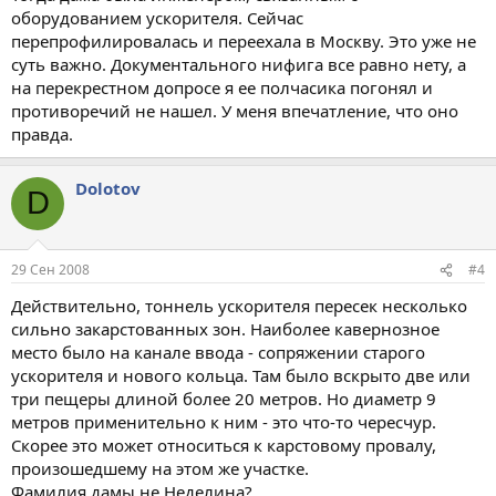
оборудованием ускорителя. Сейчас
перепрофилировалась и переехала в Москву. Это уже не
суть важно. Документального нифига все равно нету, а
на перекрестном допросе я ее полчасика погонял и
противоречий не нашел. У меня впечатление, что оно
правда.
Dolotov
D
29 Сен 2008
#4
Действительно, тоннель ускорителя пересек несколько
сильно закарстованных зон. Наиболее кавернозное
место было на канале ввода - сопряжении старого
ускорителя и нового кольца. Там было вскрыто две или
три пещеры длиной более 20 метров. Но диаметр 9
метров применительно к ним - это что-то чересчур.
Скорее это может относиться к карстовому провалу,
произошедшему на этом же участке.
Фамилия дамы не Неделина?