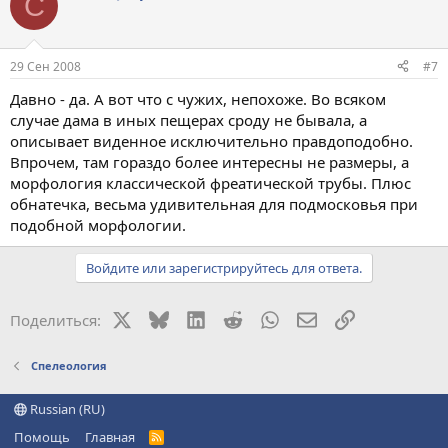
С
29 Сен 2008
#7
Давно - да. А вот что с чужих, непохоже. Во всяком
случае дама в иных пещерах сроду не бывала, а
описывает виденное исключительно правдоподобно.
Впрочем, там гораздо более интересны не размеры, а
морфология классической фреатической трубы. Плюс
обнатечка, весьма удивительная для подмосковья при
подобной морфологии.
Войдите или зарегистрируйтесь для ответа.
X
Bluesky
LinkedIn
Reddit
WhatsApp
Электронная поч
Ссылка
Поделиться:
Спелеология
Russian (RU)
Помощь
Главная
R