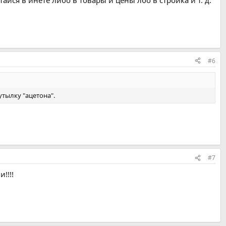
айся в инете либо в товары и цены лбо в стройка и т. д.
#6
утылку "ацетона".
#7
!!!!