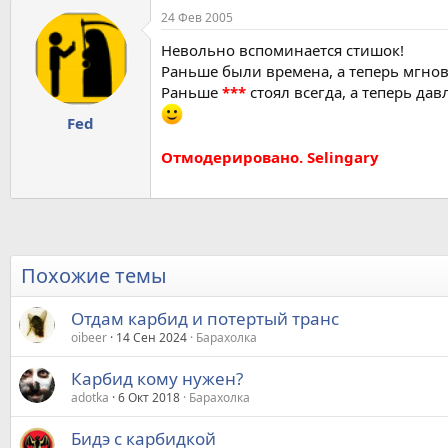
24 Фев 2005
Невольно вспоминается стишок!
Раньше были времена, а теперь мгнов
Раньше
***
стоял всегда, а теперь дав
Fed
Отмодерировано. Selingary
Похожие темы
Отдам карбид и потертый транс
oibeer
14 Сен 2024
Барахолка
Карбид кому нужен?
adotka
6 Окт 2018
Барахолка
Бидэ с карбидкой