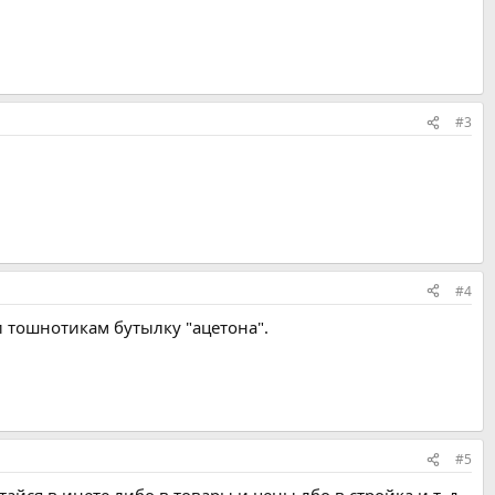
#3
#4
ли тошнотикам бутылку "ацетона".
#5