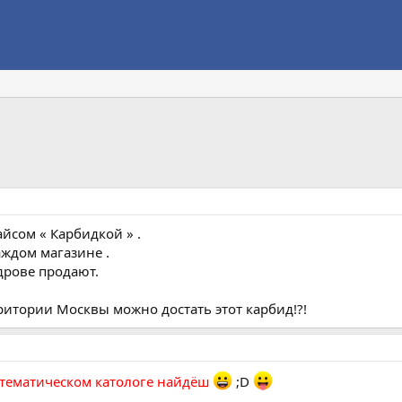
йсом « Карбидкой » .
аждом магазине .
дрове продают.
ритории Москвы можно достать этот карбид!?!
 тематическом катологе найдёш
;D