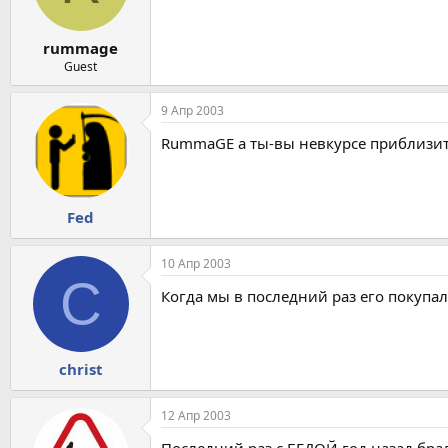
rummage
Guest
9 Апр 2003
RummaGE а ты-вы невкурсе приблизит
Fed
10 Апр 2003
C
Когда мы в последний раз его покупал
christ
12 Апр 2003