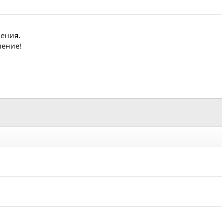
ения.
ление!