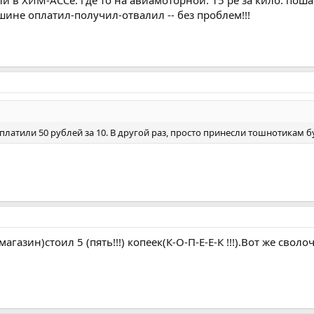
 в ХИМ-АССе. где то на авиамоторной. 15 ре за кило. пошат
ине оплатил-получил-отвалил -- без проблем!!!
платили 50 рублей за 10. В другой раз, просто принесли тошнотикам б
азин)стоил 5 (пять!!!) копеек(К-О-П-Е-Е-К !!!).Вот же сволочи