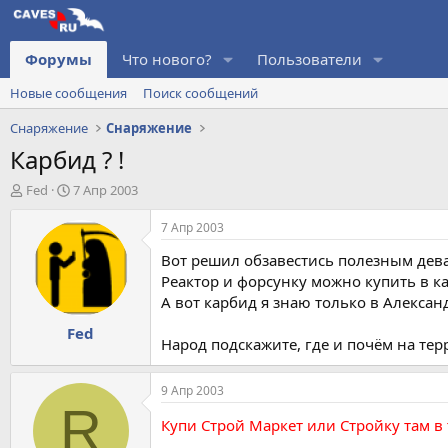
Форумы
Что нового?
Пользователи
Новые сообщения
Поиск сообщений
Снаряжение
Снаряжение
Карбид ? !
А
Д
Fed
7 Апр 2003
в
а
т
т
7 Апр 2003
о
а
Вот решил обзавестись полезным дева
р
н
т
а
Реактор и форсунку можно купить в к
е
ч
А вот карбид я знаю только в Алексан
м
а
Fed
ы
л
Народ подскажите, где и почём на тер
а
9 Апр 2003
R
Купи Строй Маркет или Стройку там в