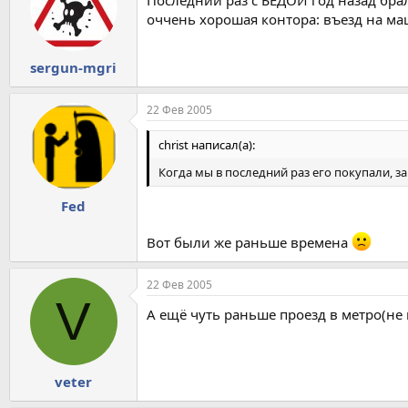
Последний раз с БЕДОЙ год назад брали
оччень хорошая контора: въезд на маш
sergun-mgri
22 Фев 2005
christ написал(а):
Когда мы в последний раз его покупали, за
Fed
Вот были же раньше времена
22 Фев 2005
V
А ещё чуть раньше проезд в метро(не маг
veter