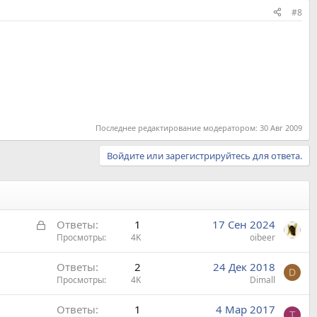
#8
Последнее редактирование модератором:
30 Авг 2009
Войдите или зарегистрируйтесь для ответа.
З
Ответы
1
17 Сен 2024
а
Просмотры
4K
oibeer
к
Ответы
2
24 Дек 2018
р
D
Просмотры
4K
Dimall
ы
т
Ответы
1
4 Мар 2017
а
T