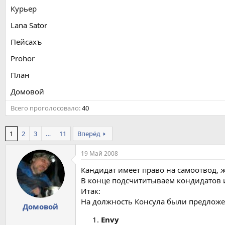
Курьер
Lana Sator
Пейсахъ
Prohor
План
Домовой
Всего проголосовало
40
1
2
3
…
11
Вперёд
19 Май 2008
Кандидат имеет право на самоотвод, ж
В конце подсчититываем кондидатов и 
Итак:
На должность Консула были предлож
Домовой
Envy