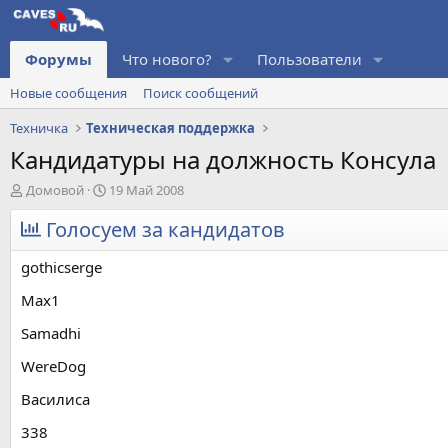
Форумы
Что нового?
Пользователи
Новые сообщения
Поиск сообщений
Техничка
Техническая поддержка
Кандидатуры на должность Консула
А
Д
Домовой
19 Май 2008
в
а
т
Голосуем за кандидатов
т
о
а
р
н
gothicserge
т
а
е
ч
Max1
м
а
Samadhi
ы
л
а
WereDog
Василиса
338