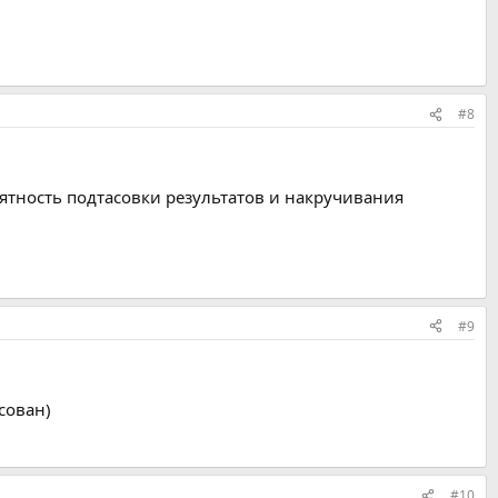
#8
оятность подтасовки результатов и накручивания
#9
сован)
#10