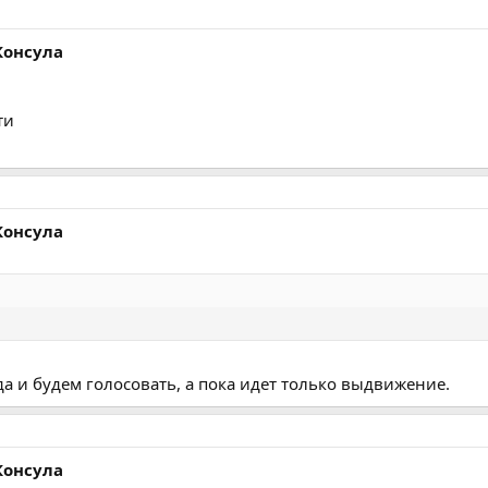
Консула
ти
Консула
да и будем голосовать, а пока идет только выдвижение.
Консула