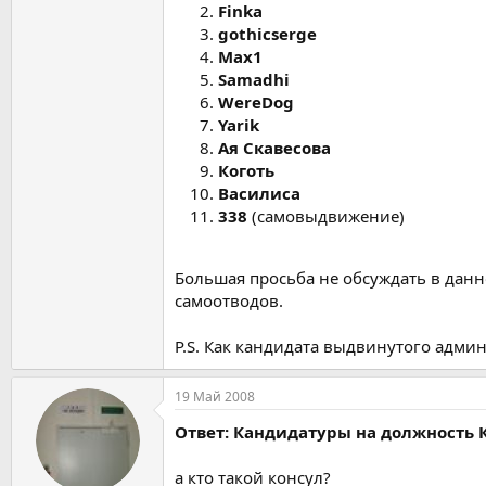
Finka
gothicserge
Max1
Samadhi
WereDog
Yarik
Ая Скавесова
Коготь
Василиса
338
(самовыдвижение)
Большая просьба не обсуждать в данн
самоотводов.
P.S. Как кандидата выдвинутого адм
19 Май 2008
Ответ: Кандидатуры на должность 
а кто такой консул?