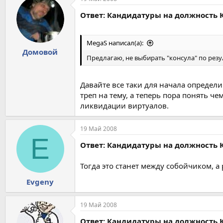
Ответ: Кандидатуры на должность 
MegaS написал(а):
Домовой
Предлагаю, не выбирать "консула" по резу
Давайте все таки для начала определим
треп на тему, а теперь пора понять че
ликвидации виртуалов.
19 Май 2008
E
Ответ: Кандидатуры на должность 
Тогда это станет между собойчиком, 
Evgeny
19 Май 2008
Ответ: Кандидатуры на должность 