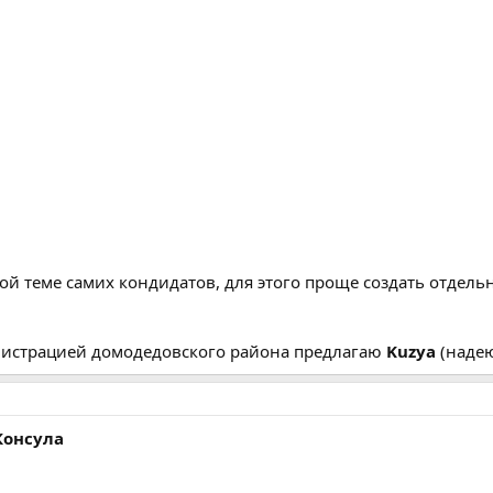
ой теме самих кондидатов, для этого проще создать отдель
инистрацией домодедовского района предлагаю
Kuzya
(надею
Консула