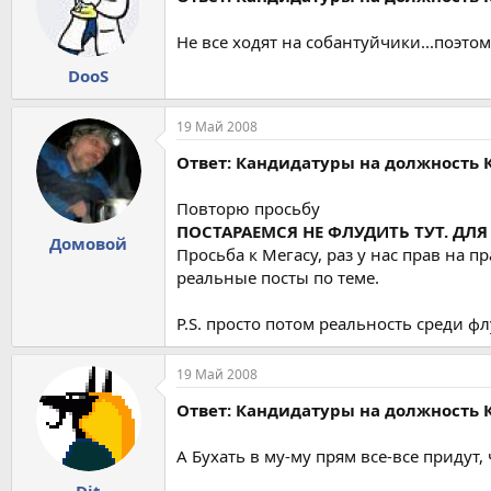
Не все ходят на собантуйчики...поэтом
DooS
19 Май 2008
Ответ: Кандидатуры на должность 
Повторю просьбу
ПОСТАРАЕМСЯ НЕ ФЛУДИТЬ ТУТ. ДЛЯ
Домовой
Просьба к Мегасу, раз у нас прав на 
реальные посты по теме.
P.S. просто потом реальность среди ф
19 Май 2008
Ответ: Кандидатуры на должность 
А Бухать в му-му прям все-все придут,
Dit