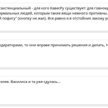
экзистенциальный - для кого КавесРу существует: для говн
 нормальных людей, которым такие вещи немного противны.
й пофигу" (кнопку не жал). Все равно я в отстойник захожу р
одераторами, то они вправе принимать решения и делать, то
лее. Василиса и та уже сдулась...