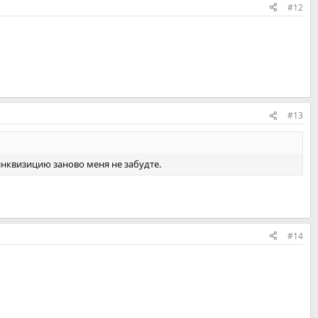
#12
#13
инквизицию заново меня не забудте.
#14