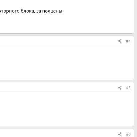
торного блока, за полцены.
#4
#5
#6