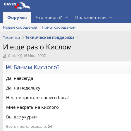
Форумы
Что нового?
Пользователи
Новые сообщения
Поиск сообщений
Техничка
Техническая поддержка
И еще раз о Кислом
А
Д
Yarik
16 Июл 2007
в
а
т
Баним Кислого?
т
о
а
р
н
Да, навсегда
т
а
е
ч
Да, на недельку
м
а
Нет, не трожьте нашего бога!
ы
л
а
Мне насрать на Кислого
Вы все укурки
Всего проголосовало
54