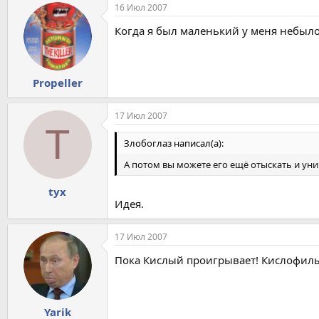
16 Июл 2007
Когда я был маленький у меня небыло 
Propeller
17 Июл 2007
T
Злобоглаз написал(а):
А потом вы можете его ещё отыскать и уни
tyx
Идея.
17 Июл 2007
Пока Кислый проигрывает! Кислофилы
Yarik