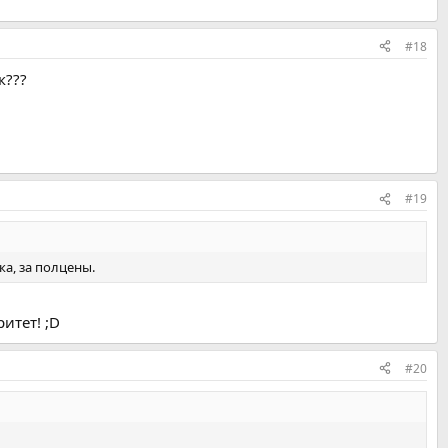
#18
к???
#19
а, за полцены.
ритет! ;D
#20