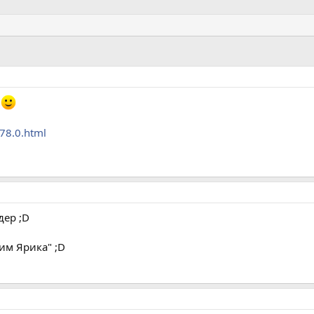
ь
78.0.html
дер ;D
им Ярика" ;D