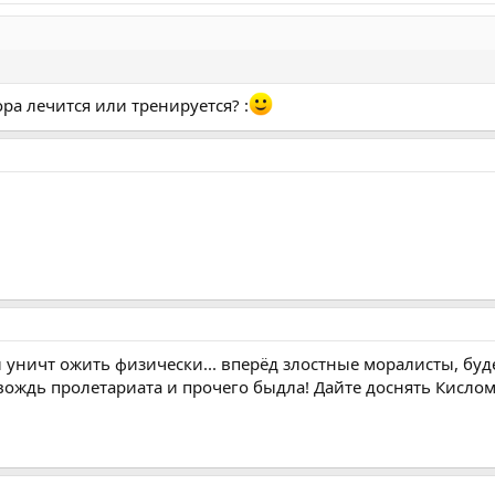
ра лечится или тренируется? :
и уничт ожить физически... вперёд злостные моралисты, бу
вождь пролетариата и прочего быдла! Дайте доснять Кисло