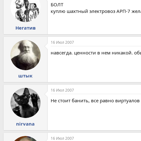
БОЛТ
куплю шахтный электровоз АРП-7 жела
Негатив
16 Июл 2007
навсегда. ценности в нем никакой. о
штык
16 Июл 2007
Не стоит банить, все равно виртуалов 
nirvana
16 Июл 2007