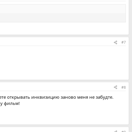
#7
#8
дете открывать инквизицию заново меня не забудте.
му фильм!