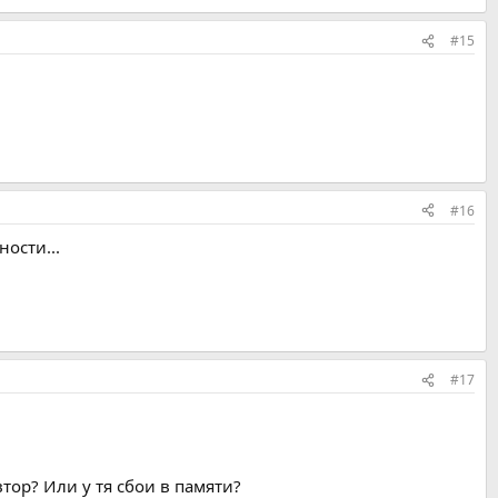
#15
#16
ости...
#17
тор? Или у тя сбои в памяти?