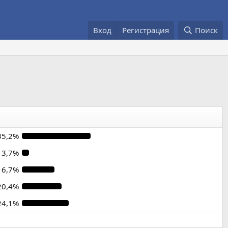
Вход
Регистрация
Поиск
35,2%
3,7%
16,7%
20,4%
24,1%