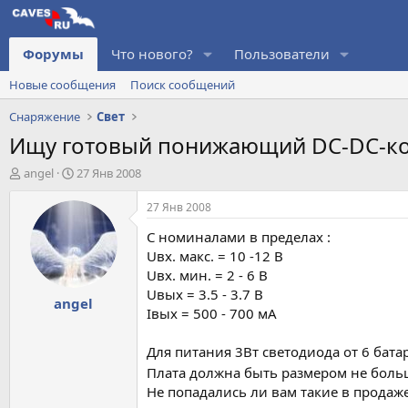
Форумы
Что нового?
Пользователи
Новые сообщения
Поиск сообщений
Снаряжение
Свет
Ищу готовый понижающий DC-DC-к
А
Д
angel
27 Янв 2008
в
а
т
т
27 Янв 2008
о
а
С номиналами в пределах :
р
н
т
а
Uвх. макс. = 10 -12 В
е
ч
Uвх. мин. = 2 - 6 В
м
а
Uвых = 3.5 - 3.7 В
angel
ы
л
Iвых = 500 - 700 мА
а
Для питания 3Вт светодиода от 6 батар
Плата должна быть размером не больш
Не попадались ли вам такие в продаж