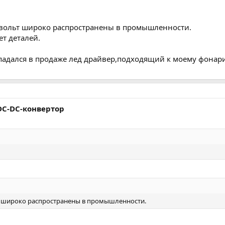
2 вольт широко распространены в промышленности.
ет деталей.
падался в продаже лед драйвер,подходящий к моему фонар
C-DC-конвертор
ьт широко распространены в промышленности.