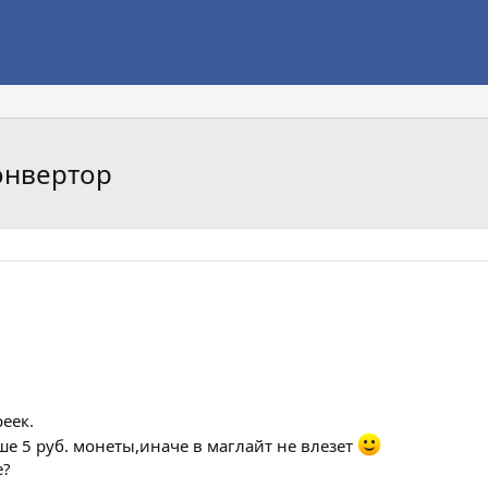
онвертор
еек.
е 5 руб. монеты,иначе в маглайт не влезет
е?