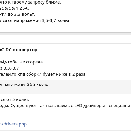
 что к твоему запросу ближе.
25в/5в/1,25А.
ти до 3,3 вольт.
я от напряжения 3,5-3,7 вольт.
C-DC-конвертор
й,чтобы не сгорела.
 3.3.-3.7
елей,то кпд сборки будет ниже в 2 раза.
напряжения 3,5-3,7 вольт.
я от 5 вольт.
ды. Существуют так называемые LED драйверы - специаль
n/drivers.php