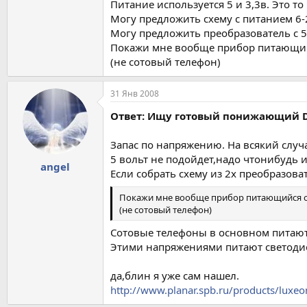
Питание используется 5 и 3,3в. Это то
Могу предложить схему с питанием 6-
Могу предложить преобразователь с 5-
Покажи мне вообще прибор питающийс
(не сотовый телефон)
31 Янв 2008
Ответ: Ищу готовый понижающий D
Запас по напряжению. На всякий случа
5 вольт не подойдет,надо чтонибудь из
angel
Если собрать схему из 2х преобразоват
Покажи мне вообще прибор питающийся от 
(не сотовый телефон)
Сотовые телефоны в основном питаютс
Этими напряжениями питают светодио
да,блин я уже сам нашел.
http://www.planar.spb.ru/products/luxeo