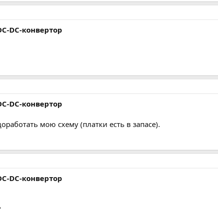
C-DC-конвертор
C-DC-конвертор
оработать мою схему (платки есть в запасе).
C-DC-конвертор
?