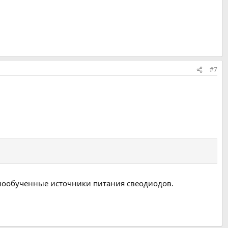
#7
нообученные источники питания свеодиодов.