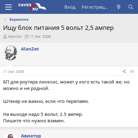
Вход
Регистрация
Барахолка
Ищу блок питания 5 вольт 2,5 ампер
А
Д
AlanZet
11 Авг 2008
в
а
т
т
AlanZet
о
а
р
н
т
а
е
ч
11 Авг 2008
#1
м
а
ы
л
БП для роутера линксис, может у кого есть такой же, но
а
можно и не родной.
Штекер не важно, если что перепаяю.
На выходе надо 5 вольт, 2.5 ампер.
Пишите что нужно взамен.
Авиатор