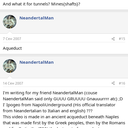
And what it for tunnels? Mines{shafts}?
NeandertalMan
7 Сен 2007
#15
Aqueduct
NeandertalMan
14 Сен 2007
#16
I'm writing for my friend NeandertalMan (couse
NaendertalMan said only GUUU GRUUUU Gnauuurrrr atc) ;D
I' Ipogeo from NapoliUnderground (His official translator
from Neandertalian to Italian and english) ???
This video is made in an ancient acqueduct beneath Naples
that was made first by the Greek peoples, then by the Romans