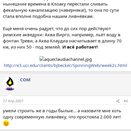
нынешние времена в Клоаку перестали сливать
фекальную канализацию (наверняка!), то она по сути
стала вполне подобна нашим ливнёвкам.
Ещё меня очень радует, что до сих пор действуют
римские акведуки: Аква Вирго, например, льёт воду в
фонтан Треви, а Аква Клаудиа насчитывает в длину 70
км, из них 50 - под землёй.
И всё работает!
http://e3.uci.edu/clients/bjbecker/SpinningWeb/week2c.html
COM
27 Апр 2007
#6
умели строить же в годы былые... а назовите мне хоть
одну современную ливнёвку, что простояла 2.000 лет!