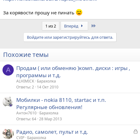
За корявости прошу не пинать
Last
1 из 2
Вперёд
Войдите или зарегистрируйтесь для ответа.
Похожие темы
Продам ( или обменяю )комп. диски : игры ,
A
программы и т.д.
ALHIMICK
Барахолка
Ответы
2
14 Окт 2010
Мобилки - nokia 8110, startac и т.п.
Регулярные обновления!
Антон7610
Барахолка
Ответы
64
28 Мар 2013
З
Радио, самолет, пульт и т.д.
а
CVIP
Барахолка