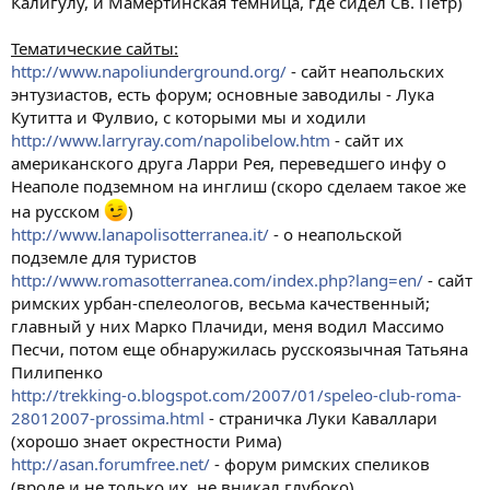
Калигулу, и Мамертинская темница, где сидел Св. Петр)
Тематические сайты:
http://www.napoliunderground.org/
- сайт неапольских
энтузиастов, есть форум; основные заводилы - Лука
Кутитта и Фулвио, с которыми мы и ходили
http://www.larryray.com/napolibelow.htm
- сайт их
американского друга Ларри Рея, переведшего инфу о
Неаполе подземном на инглиш (скоро сделаем такое же
на русском
)
http://www.lanapolisotterranea.it/
- о неапольской
подземле для туристов
http://www.romasotterranea.com/index.php?lang=en/
- сайт
римских урбан-спелеологов, весьма качественный;
главный у них Марко Плачиди, меня водил Массимо
Песчи, потом еще обнаружилась русскоязычная Татьяна
Пилипенко
http://trekking-o.blogspot.com/2007/01/speleo-club-roma-
28012007-prossima.html
- страничка Луки Каваллари
(хорошо знает окрестности Рима)
http://asan.forumfree.net/
- форум римских спеликов
(вроде и не только их, не вникал глубоко)