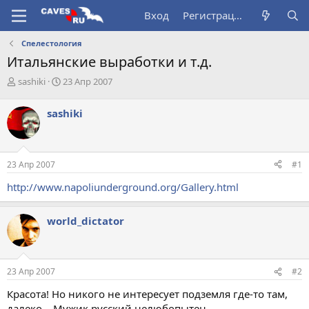
Вход
Регистрация
Спелестология
Итальянские выработки и т.д.
А
Д
sashiki
23 Апр 2007
в
а
т
т
sashiki
о
а
р
н
т
а
е
ч
23 Апр 2007
#1
м
а
ы
л
http://www.napoliunderground.org/Gallery.html
а
world_dictator
23 Апр 2007
#2
Красота! Но никого не интересует подземля где-то там,
далеко... Мужик русский нелюбопытен.