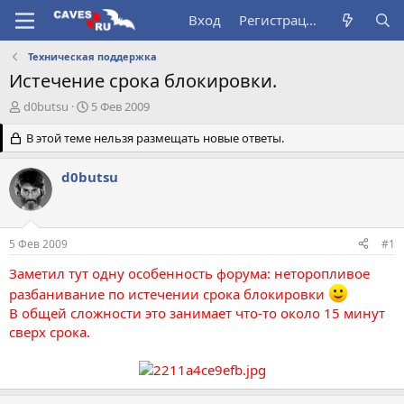
Вход
Регистрация
Техническая поддержка
Истечение срока блокировки.
А
Д
d0butsu
5 Фев 2009
в
а
т
В этой теме нельзя размещать новые ответы.
т
о
а
р
н
d0butsu
т
а
е
ч
м
а
ы
л
5 Фев 2009
#1
а
Заметил тут одну особенность форума: неторопливое
разбанивание по истечении срока блокировки
В общей сложности это занимает что-то около 15 минут
сверх срока.