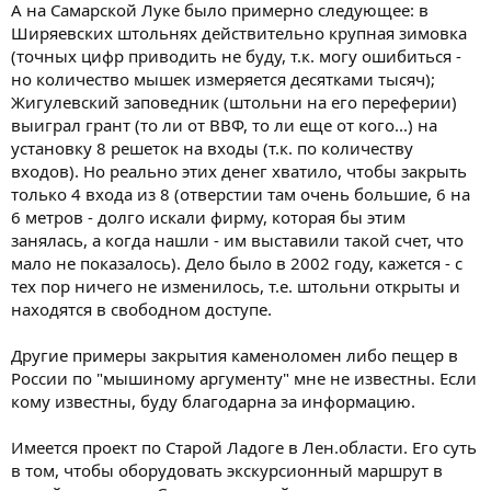
А на Самарской Луке было примерно следующее: в
Ширяевских штольнях действительно крупная зимовка
(точных цифр приводить не буду, т.к. могу ошибиться -
но количество мышек измеряется десятками тысяч);
Жигулевский заповедник (штольни на его переферии)
выиграл грант (то ли от ВВФ, то ли еще от кого...) на
установку 8 решеток на входы (т.к. по количеству
входов). Но реально этих денег хватило, чтобы закрыть
только 4 входа из 8 (отверстии там очень большие, 6 на
6 метров - долго искали фирму, которая бы этим
занялась, а когда нашли - им выставили такой счет, что
мало не показалось). Дело было в 2002 году, кажется - с
тех пор ничего не изменилось, т.е. штольни открыты и
находятся в свободном доступе.
Другие примеры закрытия каменоломен либо пещер в
России по "мышиному аргументу" мне не известны. Если
кому известны, буду благодарна за информацию.
Имеется проект по Старой Ладоге в Лен.области. Его суть
в том, чтобы оборудовать экскурсионный маршрут в