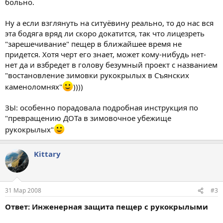
больно.
Ну а если взглянуть на ситуёвину реально, то до нас вся
эта бодяга вряд ли скоро докатится, так что лицезреть
"зарешечивание" пещер в ближайшее время не
придется. Хотя черт его знает, может кому-нибудь нет-
нет да и взбредет в голову безумный проект с названием
"востановление зимовки рукокрылых в Съянских
каменоломнях"
))))
ЗЫ: особенно порадовала подробная инструкция по
"превращению ДОТа в зимовочное убежище
рукокрылых"
Kittary
31 Мар 2008
#3
Ответ: Инженерная защита пещер с рукокрылыми