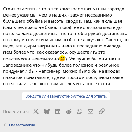
Стоит отметить, что в тех каменоломнях мыши гораздо
менее уязвимы, чем в наших - засчет несравнимо
бОльшего объёма и высоты сводов. Там, как я слышал
(сам в тех краях не бывал пока), не во всяком месте до
потолка даже досветишь - не то чтобы рукой достанешь,
поэтому и спелики мышам особо не докучают. Так что, по
идее, эти дыры закрывать надо в последнюю очередь
(тем более что, как оказалось, осуществить это
практически невозможно
). Уж лучше бы они там в
Заповеднике что-нибудь более полезное и реальное
придумали бы - например, можно было бы на входах
плакатов понатыкать, где на простом доступном языке
объяснялись бы хоть самые элементарные вещи...
Войдите или зарегистрируйтесь для ответа.
X
Bluesky
LinkedIn
Reddit
WhatsApp
Электронная поч
Ссылка
Поделиться:
Спелестология