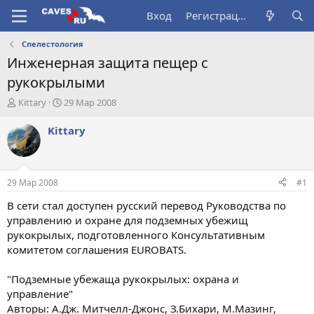
Вход
Регистрация
Спелестология
Инженерная защита пещер с
рукокрылыми
А
Д
Kittary
29 Мар 2008
в
а
т
т
Kittary
о
а
р
н
т
а
е
ч
29 Мар 2008
#1
м
а
ы
л
В сети стал доступен русский перевод Руководства по
а
управлению и охране для подземных убежищ
рукокрылых, подготовленного Консультативным
комитетом соглашения EUROBATS.
"Подземные убежаща рукокрылых: охрана и
управление"
Авторы: А.Дж. Митчелл-Джонс, З.Бихари, М.Мазинг,