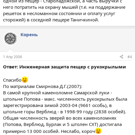
одной из пещер - Староладожской, а часть выручки с
него потратить на охрану мышей (т.е. на поддержание
решеток в несломанном состоянии и оплату услуг
сторожей) в соседней пещере Таничкиной.
Корень
1 Апр 2008
#4
Ответ: Инженерная защита пещер с рукокрылыми
Спасибо
По матриалам Смирнова Д.Г.(2007):
В самой крупной каменоломне Самарской луки -
штольне Попова - макс. численность рукокрылых была
зарегестрирована зимой 2003-04 (9661 особь), в
штольне горы Верблюд - в 1998-99 году (2838 особей).
Общая численность зверей во всех каменоломнях
(Попова, Верблюд, Бурлак и 5 штолен СХТ) достигала
примерно 13 000 особей. Неслабо, короч