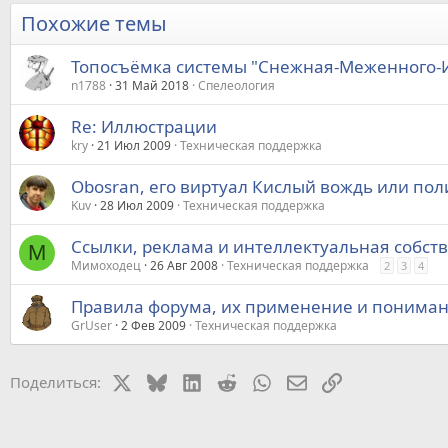
Похожие темы
Топосъёмка системы "Снежная-Меженного-
n1788
31 Май 2018
Спелеология
Re: Иллюстрации
kry
21 Июл 2009
Техническая поддержка
Obosran, его виртуал Кислый вождь или по
Kuv
28 Июл 2009
Техническая поддержка
Ссылки, реклама и интеллектуальная собст
М
Мимоходец
26 Авг 2008
Техническая поддержка
2
3
4
Правила форума, их применение и понима
GrUser
2 Фев 2009
Техническая поддержка
X
Bluesky
LinkedIn
Reddit
WhatsApp
Электронная почт
Ссылка
Поделиться: