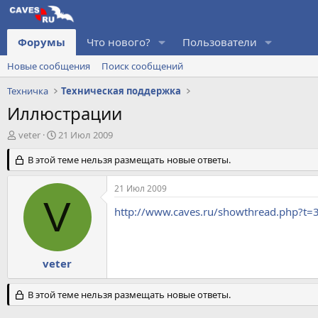
Форумы
Что нового?
Пользователи
Новые сообщения
Поиск сообщений
Техничка
Техническая поддержка
Иллюстрации
А
Д
veter
21 Июл 2009
в
а
т
В этой теме нельзя размещать новые ответы.
т
о
а
р
н
21 Июл 2009
т
а
V
е
ч
http://www.caves.ru/showthread.php?t=
м
а
ы
л
а
veter
В этой теме нельзя размещать новые ответы.