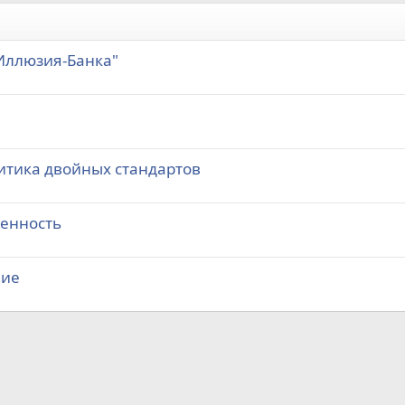
Иллюзия-Банка"
литика двойных стандартов
венность
ние
а