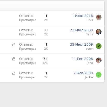
Ответы
1
1 Июн 2018
Просмотры
2K
PAD
Ответы
8
22 Июл 2009
Просмотры
2K
Yarik
З
Ответы
1
28 Июл 2009
V
а
Просмотры
2K
veter
к
З
Ответы
74
11 Сен 2008
р
а
Просмотры
12K
Lana
ы
к
т
З
Ответы
1
2 Фев 2009
р
а
J
а
Просмотры
2K
Jackie
ы
к
т
р
а
ы
т
а