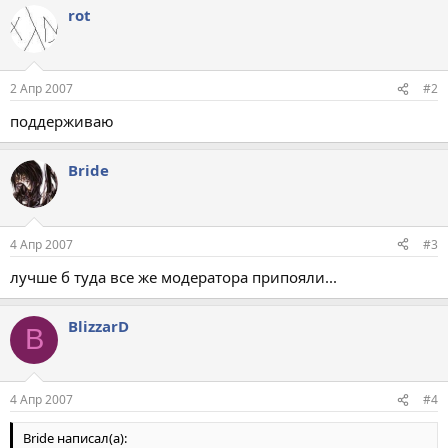
rot
2 Апр 2007
#2
поддерживаю
Bride
4 Апр 2007
#3
лучше б туда все же модератора припояли...
BlizzarD
B
4 Апр 2007
#4
Bride написал(а):