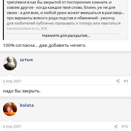
треплемся в как бы закрытой от посторонних комнате. и
совсем другое - когда каждое твоё слово, блинн, уж не для
своих - а для всех, и любой урюк может вмешаться в разговор...
про варианты всякого рода подстав и обвинений - умолчу.
для любителей публично призывать к топору или хвастаться
гениталиями есть ЖЖ.
А для своих, перед которыми яйцами махнуть по приколу не
Нажмите для раскрытия...
стыдно - был свой отстойник. Там и махали. и кстати, не только
яйцами. кое-кому именно отстойник мозги вправил и помог
100% согласна... даж добавить нечего.
найти новых друзей.
будь это не частным кавесным делом - хрен бы так
штык
получилось.
у ЖЖ что-то не получается. ;D
6 Апр 2007
#9
надо бы закрыть.
kolata
6 Апр 2007
#10