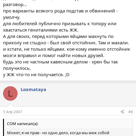
разговор...
про варианты всякого рода подстав и обвинений -
умолчу.
для любителей публично призывать к топору или
хвастаться гениталиями есть ЖЖ.
А для своих, перед которыми яйцами махнуть по
приколу не стыдно - был свой отстойник. Там и махали.
и кстати, не только яйцами. кое-кому именно отстойник
мозги вправил и помог найти новых друзей.
будь это не частным кавесным делом - хрен бы так
получилось.
у ЖЖ что-то не получается. ;D
Loxmataya
L
5 Апр 2007
#8
COM написал(а):
Может, я не прав - но одно дело, когда мы меж собой