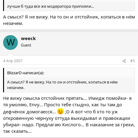
лучше б туда все же модератора припояли...
А смысл? Я не вижу. На то он и отстойник, копаться в нём
незачем.
weeck
W
Guest
4 Апр 2007
#5
BlizzarD написал(а):
А смысл? Я не вижу. На то он и отстойник, копаться в нём
незачем.
Не вижу смысла отстойник прятать... Имидж помойки- я
тя умоляю, Envy... Просто тебе стыдно, как ты там до
дефчёнок домогаесся...
;D А вот что б кто то уж
откровенную чернуху оттуда выкидывал и правокации
убирал- надо. Предлагаю Кислого... В наказание за грехи,
так сказать...