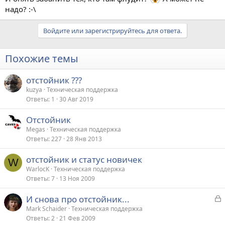
надо? :-\
Войдите или зарегистрируйтесь для ответа.
Похожие темы
отстойник ???
kuzya
Техническая поддержка
Ответы
1
30 Авг 2019
Отстойник
Megas
Техническая поддержка
Ответы
227
28 Янв 2013
отстойник и статус новичек
W
WarlocK
Техническая поддержка
Ответы
7
13 Ноя 2009
З
И снова про отстойник...
а
Mark Schaider
Техническая поддержка
Ответы
2
21 Фев 2009
к