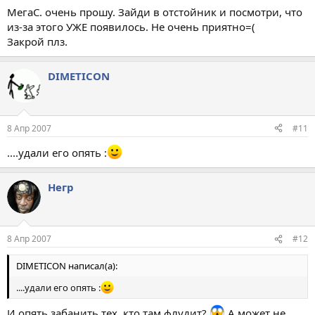
МегаС. очень прошу. Зайди в отстойник и посмотри, что
из-за этого УЖЕ появилось. Не очень приятно=(
Закрой плз.
DIMETICON
8 Апр 2007
#11
....удали его опять :
Негр
8 Апр 2007
#12
DIMETICON написал(а):
....удали его опять :
И опять забанить тех, кто там флудит?
А может не