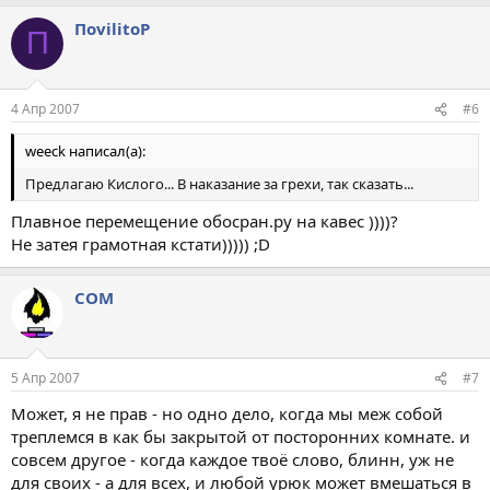
ПоvilitоР
П
4 Апр 2007
#6
weeck написал(а):
Предлагаю Кислого... В наказание за грехи, так сказать...
Плавное перемещение обосран.ру на кавес ))))?
Не затея грамотная кстати))))) ;D
COM
5 Апр 2007
#7
Может, я не прав - но одно дело, когда мы меж собой
треплемся в как бы закрытой от посторонних комнате. и
совсем другое - когда каждое твоё слово, блинн, уж не
для своих - а для всех, и любой урюк может вмешаться в