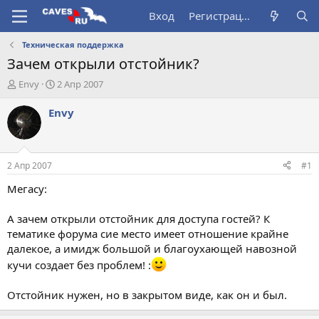
Вход
Регистрация
Техническая поддержка
Зачем открыли отстойник?
А
Д
Envy
2 Апр 2007
в
а
т
т
Envy
о
а
р
н
т
а
е
ч
2 Апр 2007
#1
м
а
ы
л
Мегасу:
а
А зачем открыли отстойник для доступа гостей? К
тематике форума сие место имеет отношение крайне
далекое, а имидж большой и благоухающей навозной
кучи создает без проблем! :
Отстойник нужен, но в закрытом виде, как он и был.