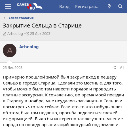
Вход
Регистрация
Спелестология
Закрытие Сельца в Старице
А
Д
Arheolog
25 Дек 2003
в
а
т
т
Arheolog
A
о
а
р
н
т
а
е
ч
25 Дек 2003
#1
м
а
ы
л
Примерно прошлой зимой был закрыт вход в пещеру
а
Сельцо в городе Старица. Сделали это местные, для того,
чтобы можно было там навести порядок и проводить
платные экскурсии. К сожалению, во время моей поездки
в Старицу в ноябре, мне неудалось заглянуть в Сельцо и
посмотреть что там сейчас. Если кто-то что-нибудь знает
об этом, был там недавно, просьба поделиться свежей
информацией. Было бы интересно так же узнать мнение
народа по поводу организаций экскурсий под землю и