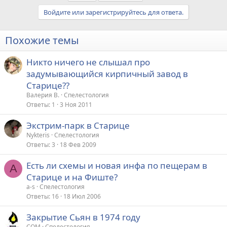
Войдите или зарегистрируйтесь для ответа.
Похожие темы
Никто ничего не слышал про
задумывающийся кирпичный завод в
Старице??
Валерия В.
Спелестология
Ответы
1
3 Ноя 2011
Экстрим-парк в Старице
Nykteris
Спелестология
Ответы
3
18 Фев 2009
Есть ли схемы и новая инфа по пещерам в
A
Старице и на Фиште?
a-s
Спелестология
Ответы
16
18 Июл 2006
Закрытие Сьян в 1974 году
COM
Спелестология