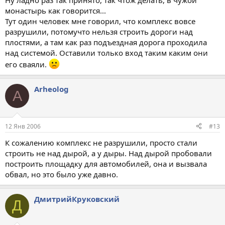
Ну ладно раз так принято, так чтож делать, в чужой
монастырь как говорится...
Тут один человек мне говорил, что комплекс вовсе
разрушили, потомучто нельзя строить дороги над
плостями, а там как раз подъездная дорога проходила
над системой. Оставили только вход таким каким они
его сваяли.
Arheolog
A
12 Янв 2006
#13
К сожалению комплекс не разрушили, просто стали
строить не над дырой, а у дыры. Над дырой пробовали
построить площадку для автомобилей, она и вызвала
обвал, но это было уже давно.
ДмитрийКруковский
Д