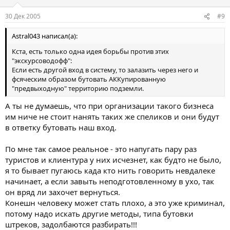
30 Дек 2005
#9
Astral043 написал(а):
Кста, есть только одна идея борьбы против этих
"экскурсоводофф":
Если есть другой вход в систему, то залазить через него и
фсяческим образом бутовать АККупированную
"предвыходную" территорию подземли.
А ты не думаешь, что при организации такого бизнеса
им ниче не стоит нанять таких же спеликов и они будут
в ответку бутовать наш вход.
По мне так самое реальное - это напугать пару раз
туристов и клиентура у них исчезнет, как будто не было,
я то бывает пугаюсь када кто нить говорить невдалеке
начинает, а если завыть неподготовленному в ухо, так
он вряд ли захочет вернуться.
Конешн человеку может стать плохо, а это уже криминал,
потому надо искать другие методы, типа бутовки
штреков, задолбаются разбирать!!!