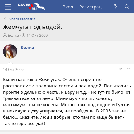
Вход
Регистрация
Спелестология
Жемчуга под водой.
А
Д
Белка
14 Окт 2009
в
а
т
т
Белка
о
а
р
н
т
а
е
ч
14 Окт 2009
#1
м
а
ы
л
Были на днях в Жемчугах. Очень неприятно
а
расстроились: половина системы под водой. Попытались
пройти в дальнюю часть, к Бару и т.д. - не тут-то было, от
Трамвая все затоплено. Минимум - по щиколотку,
максимум - выше колена. Метро тоже под водой и Гулкач
в нехилую лужу упирается, не пройдешь. В 2005 так не
было... Скажите, люди добрые, кто там почаще бывет -
так теперь всегда?!