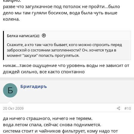
кайфно.
разве что загулкачное под потолок не пройти...было
дело мы там гуляли босиком, вода была чуть выше
колена.
Белка написал(а):
Скажите, а кто там часто бывает, кого можно спросить перед
заброской о состоянии затопленности? Оч. хочется туда в
момент "засухи" попасть прогуляться.
никак...такое ощущение что уровень воды не зависит от
дождей сильно, все както спонтанно
Бригадиръ
Б
20 Окт 2009
#10
да ничего страшного, ничего не теряем.
вода летом спала, сейчас снова поднимется.
система стоит и чайников фильтрует, кому надо тот