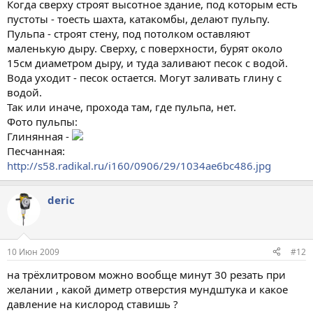
Когда сверху строят высотное здание, под которым есть
пустоты - тоесть шахта, катакомбы, делают пульпу.
Пульпа - строят стену, под потолком оставляют
маленькую дыру. Сверху, с поверхности, бурят около
15см диаметром дыру, и туда заливают песок с водой.
Вода уходит - песок остается. Могут заливать глину с
водой.
Так или иначе, прохода там, где пульпа, нет.
Фото пульпы:
Глинянная -
Песчанная:
http://s58.radikal.ru/i160/0906/29/1034ae6bc486.jpg
deric
10 Июн 2009
#12
на трёхлитровом можно вообще минут 30 резать при
желании , какой диметр отверстия мундштука и какое
давление на кислород ставишь ?