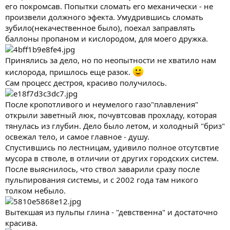
его покромсав. Попытки сломать его механически - не
произвели должного эфекта. Умудрившись сломать
зубило(некачественное было), поехал заправлять
баллоны пропаном и кислородом, для моего дружка.
Принялись за дело, но по неопытности не хватило нам
кислорода, пришлось еще разок.
Сам процесс дестроя, красиво получилось.
После кропотливого и неумелого газо"плавления"
открыли заветный люк, почувтсовав прохладу, которая
тянулась из глубин. Дело было летом, и холодный "бриз"
освежал тело, и самое главное - душу.
Спустившись по лестницам, удивило полное отсутсвтие
мусора в стволе, в отличии от других городских систем.
После выяснилось, что ствол заварили сразу после
пульпирования системы, и с 2002 года там никого
толком небыло.
Вытекшая из пульпы глина - "девственна" и достаточно
красива.