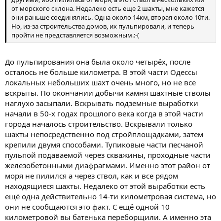
от морского склона. Недалеко есть еще 2 шахты, мне кажется
они раньше соединялись. Одна около 14км, вторая около 10ти.
Но, из-за строительства домов, их пульпировали, и теперь
пройти не представляется возможным.:-(
До пульпирования она была около четырёх, после
осталось не больше километра. В этой части Одессы
локальных небольших шахт очень много, но не все
вскрыты. По окончании добычи камня шахтные стволы
наглухо засыпали. Вскрывать подземные выработки
начали в 50-х годах прошлого века когда в этой части
города началось строительство. Вскрывали только
шахты непосредственно под стройплощадками, затем
крепили двумя способами. Тупиковые части песчаной
пульпой подаваемой через скважины, проходные части
железобетонными диафрагмами. Именно этот район от
моря не пилился а через ствол, как и все рядом
находящиеся шахты. Недалеко от этой выработки есть
ещё одна действительно 14-ти километровая система, но
они не сообщаются это факт. С ещё одной 10
километровой вы батенька переборщили. А именно эта