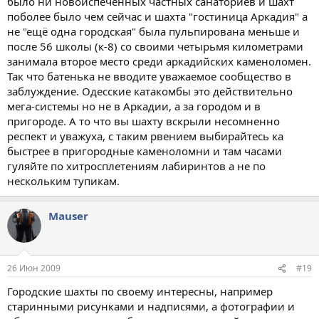
было ни новоиспечённых частных санаториев и шахт
поболее было чем сейчас и шахта "гостиница Аркадия" а
не "ещё одна городская" была пульпирована меньше и
после 56 школы (к-8) со своими четырьмя километрами
занимала второе место среди аркадийских каменоломен.
Так что батенька не вводите уважаемое сообщество в
заблуждение. Одесские катакомбы это действительно
мега-системы но не в Аркадии, а за городом и в
пригороде. А то что вы шахту вскрыли несомненно
респект и уважуха, с таким рвением выбирайтесь ка
быстрее в пригородные каменоломни и там часами
гуляйте по хитросплетениям лабиринтов а не по
нескольким тупикам.
Mauser
26 Июн 2009
#19
Городские шахты по своему интересны, например
старинными рисунками и надписями, а фотографии и