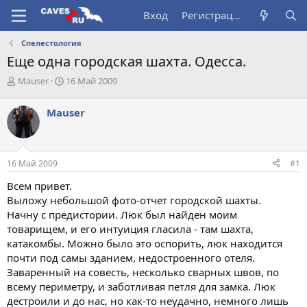
Вход
Регистрация
Спелестология
Еще одна городская шахта. Одесса.
А
Д
Mauser
16 Май 2009
в
а
т
т
Mauser
о
а
р
н
т
а
е
ч
16 Май 2009
#1
м
а
ы
л
Всем привет.
а
Выложу небольшой фото-отчет городской шахты.
Начну с предистории. Люк был найден моим
товарищем, и его интуиция гласила - там шахта,
катакомбы. Можно было это оспорить, люк находится
почти под самы зданием, недостроенного отеля.
Заваренный на совесть, несколько сварных швов, по
всему периметру, и заботливая петля для замка. Люк
дестроили и до нас, но как-то неудачно, немного лишь