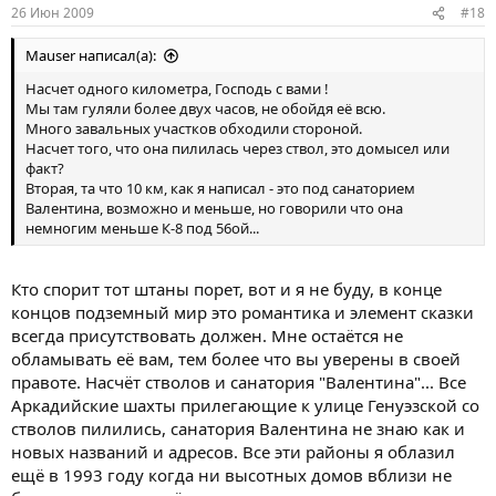
26 Июн 2009
#18
Mauser написал(а):
Насчет одного километра, Господь с вами !
Мы там гуляли более двух часов, не обойдя её всю.
Много завальных участков обходили стороной.
Насчет того, что она пилилась через ствол, это домысел или
факт?
Вторая, та что 10 км, как я написал - это под санаторием
Валентина, возможно и меньше, но говорили что она
немногим меньше К-8 под 56ой...
Кто спорит тот штаны порет, вот и я не буду, в конце
концов подземный мир это романтика и элемент сказки
всегда присутствовать должен. Мне остаётся не
обламывать её вам, тем более что вы уверены в своей
правоте. Насчёт стволов и санатория "Валентина"... Все
Аркадийские шахты прилегающие к улице Генуэзской со
стволов пилились, санатория Валентина не знаю как и
новых названий и адресов. Все эти районы я облазил
ещё в 1993 году когда ни высотных домов вблизи не