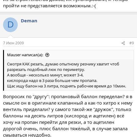
пройти не представляется возможным.:-(
Deman
D
7 Июн 2009
#9
Mauser написал(а):
Смотря КАК резать, думаю опытному резчику хватит чтоб
разрезать подобный люк по периметру.
А вообще - несколько минут, может 3-4.
кислорода надо в 3 раза больше чем пропапа.
Щас ищу балон на 3 литра, поднять рабочее время до 10мин.
Вопросик по "другу": пропановый баллон переделан? я в
смысле он в оригинале клапанный а как-то хитро к нему
вентиль приделали? у самого такой-же "дружок", только
баллоны на десять литров (кислород и ацетилен) всё
хочу на пропан перейти для резки, а то ацетилен
дорогой очень, плюс баллон тяжёлый, в случае запала
смываться неудобно.