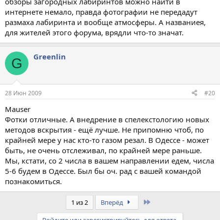
обзоры загородных лабиринтов можно найти в
интернете немало, правда фотографии не передадут
размаха лабиринта и вообще атмосферы. А названиея,
для жителей этого форума, врядли что-то значат.
Greenlin
G
28 Июн 2009
#20
Mauser
Фотки отличные. А внедрение в спелекстологию новых
методов вскрытия - ещё лучше. Не припомню чтоб, по
крайней мере у нас кто-то газом резал. В Одессе - может
быть, не очень отслеживал, по крайней мере раньше.
Мы, кстати, со 2 числа в вашем направлении едем, числа
5-6 будем в Одессе. Был бы оч. рад с вашей командой
познакомиться.
Last
1 из 2
Вперёд
Войдите или зарегистрируйтесь для ответа.