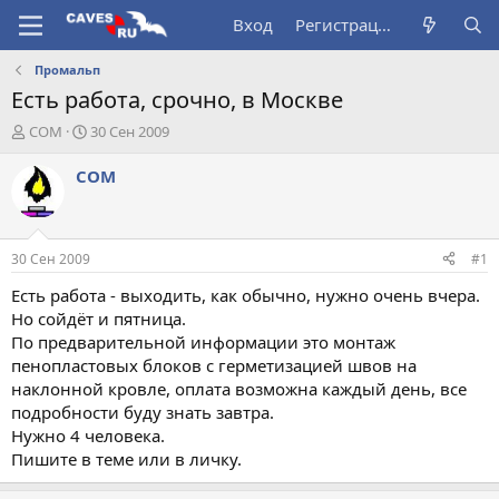
Вход
Регистрация
Промальп
Есть работа, срочно, в Москве
А
Д
COM
30 Сен 2009
в
а
т
т
COM
о
а
р
н
т
а
е
ч
30 Сен 2009
#1
м
а
ы
л
Есть работа - выходить, как обычно, нужно очень вчера.
а
Но сойдёт и пятница.
По предварительной информации это монтаж
пенопластовых блоков с герметизацией швов на
наклонной кровле, оплата возможна каждый день, все
подробности буду знать завтра.
Нужно 4 человека.
Пишите в теме или в личку.