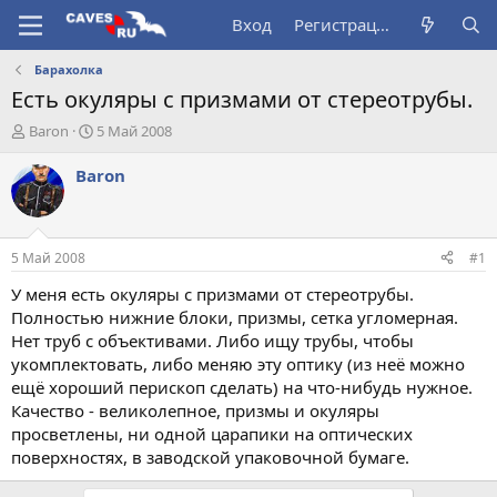
Вход
Регистрация
Барахолка
Есть окуляры с призмами от стереотрубы.
А
Д
Baron
5 Май 2008
в
а
т
т
Baron
о
а
р
н
т
а
е
ч
5 Май 2008
#1
м
а
ы
л
У меня есть окуляры с призмами от стереотрубы.
а
Полностью нижние блоки, призмы, сетка угломерная.
Нет труб с объективами. Либо ищу трубы, чтобы
укомплектовать, либо меняю эту оптику (из неё можно
ещё хороший перископ сделать) на что-нибудь нужное.
Качество - великолепное, призмы и окуляры
просветлены, ни одной царапики на оптических
поверхностях, в заводской упаковочной бумаге.