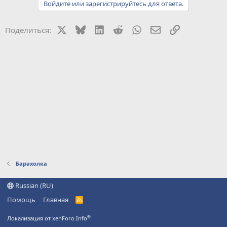
Войдите или зарегистрируйтесь для ответа.
X
Bluesky
LinkedIn
Reddit
WhatsApp
Электронная поч
Ссылка
Поделиться:
Барахолка
Russian (RU)
Помощь
Главная
R
S
S
®
Локализация от xenForo.Info