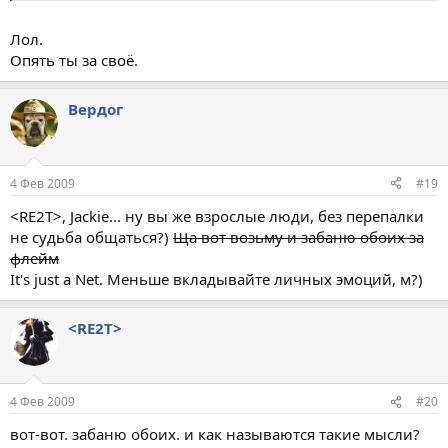
Лол.
Опять ты за своё.
Вердог
4 Фев 2009
#19
<RE2T>, Jackie... ну вы же взрослые люди, без перепалки
не судьба общаться?)
Ща вот возьму и забаню обоих за
флейм
It's just a Net. Меньше вкладывайте личных эмоций, м?)
<RE2T>
4 Фев 2009
#20
вот-вот. забаню обоих. и как называются такие мысли?