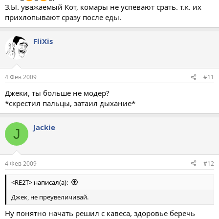
З.Ы. уважаемый Кот, комары не успевают срать. т.к. их
прихлопывают сразу после еды.
FliXis
4 Фев 2009
#11
Джеки, ты больше не модер?
*скрестил пальцы, затаил дыхание*
Jackie
J
4 Фев 2009
#12
<RE2T> написал(а):
Джек, не преувеличивай.
Ну понятно начать решил с кавеса, здоровье беречь