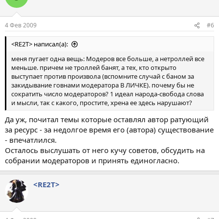
4 Фев 2009
#6
<RE2T> написал(а):
меня пугает одна вещь: Модеров все больше, а нетроллей все
меньше. причем не троллей банят, а тех, кто открыто
выступает против произвола (вспомните случай с баном за
закидывание говнами модератора В ЛИЧКЕ). почему бы не
сократить число модераторов? 1 идеал народа-свобода слова
и мысли, так с какого, простите, хрена ее здесь нарушают?
Да уж, почитал темы которые оставлял автор ратующий
за ресурс - за недолгое время его (автора) существование
- впечатлился.
Осталось выслушать от него кучу советов, обсудить на
собрании модераторов и принять единогласно.
<RE2T>