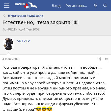
Вход
Регистрация
Техническая поддержка
Естественно, "тема закрыта"!!!!!
А
Д
<RE2T>
4 Фев 2009
в
а
т
т
<RE2T>
о
а
р
н
т
а
е
ч
4 Фев 2009
#1
м
а
ы
л
Господа модераторы! Я считаю, что вы ..., и вообще ...,
а
так ... сайт. что уже просто дальше пойдет полный ....
Все вышеизложенное каждый может принимать и
понимать в меру своей испорченности и недовольства.
Этим постом я не нарушил ни одного правила, но знаю,
что к смерти будет приговорена либо тема, либо автор.
Думаю, привлекать внимание общественности уже не
надо. Все нормальные люди с форума убежали. Кто
следущий, народ?