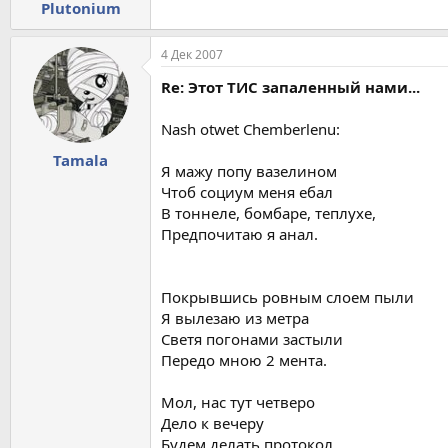
Plutonium
Один лишь способ есть нам справиться с с
4 Дек 2007
Один лишь только путь к секретам ДэШест
Re: Этот ТИС запаленный нами...
Найти нам надо люк с эмблемой "ТрансИн
Nash otwet Chemberlenu:
Я верю что он есть, он все-таки есть...
Tamala
Я мажу попу вазелином
Чтоб социум меня ебал
Этот тис, запаленный нами,
В тоннеле, бомбаре, теплухе,
Предпочитаю я анал.
Этот тис, запаленный мной.
Покрывшись ровным слоем пыли
Оригинал
, если кто не слышал :
Я вылезаю из метра
Светя погонами застыли
Передо мною 2 мента.
Мол, нас тут четверо
Дело к вечеру
Будем делать протокол.