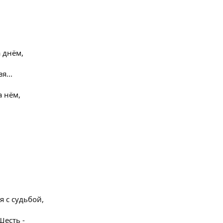
а днём,
я...
а нём,
я с судьбой,
Шесть -