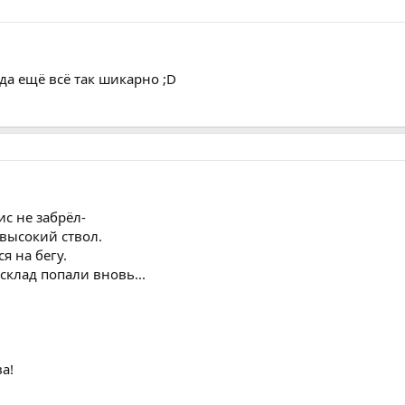
 да ещё всё так шикарно ;D
ис не забрёл-
 высокий ствол.
я на бегу.
 склад попали вновь...
а!