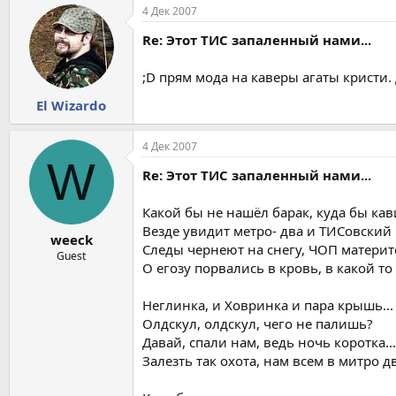
4 Дек 2007
Re: Этот ТИС запаленный нами...
;D прям мода на каверы агаты кристи.
El Wizardo
4 Дек 2007
W
Re: Этот ТИС запаленный нами...
Какой бы не нашёл барак, куда бы кав
Везде увидит метро- два и ТИСовский
weeck
Следы чернеют на снегу, ЧОП материтс
Guest
О егозу порвались в кровь, в какой то
Неглинка, и Ховринка и пара крышь...
Олдскул, олдскул, чего не палишь?
Давай, спали нам, ведь ночь коротка...
Залезть так охота, нам всем в митро дв