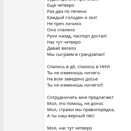
Ещё четверо
Раз-два по печени
Каждый голоден и зол!
Не пряч личико
Оно спалено
Руки назад, паспорт достал!
Нас тут четверо
Давай весело
Мы сыграем в грандзапал!
Спались в д6, спались в НИИ
Ты не изменишь ничего.
На всех заведено досье
Ты не изменишь ничего!!!
Сотрудничать мне предлагают
Мол, это помощ, не донос
Мол, стражи мы правопорядка,
А ты наш верный пёс!
Мол, нас тут четверо