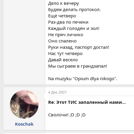
Дело к вечеру
Будем делать протокол.
Ещё четверо
Раз-два по печени
Каждый голоден и зол!
Не пряч личико
Оно спалено
Руки назад, паспорт достал!
Нас тут четверо
Давай весело
Мы сыграем в грандзапал!
Na muzyku "Opium dlya nikogo".
4 Дек 2007
Re: Этот ТИС запаленный нами...
Сволочи! ;D ;D ;D
Koschak