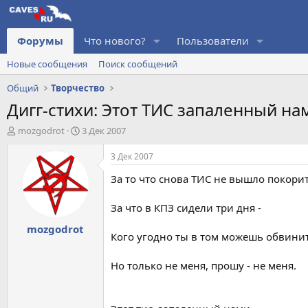
Форумы
Что нового?
Пользователи
Новые сообщения
Поиск сообщений
Общий
Творчество
Дигг-стихи: Этот ТИС запаленный нам
А
Д
mоzgodrot
3 Дек 2007
в
а
т
т
3 Дек 2007
о
а
За то что снова ТИС не вышло покорит
р
н
т
а
е
ч
За что в КПЗ сидели три дня -
м
а
mоzgodrot
ы
л
Кого угодно ты в том можешь обвинит
а
Hо только не меня, прошу - не меня.