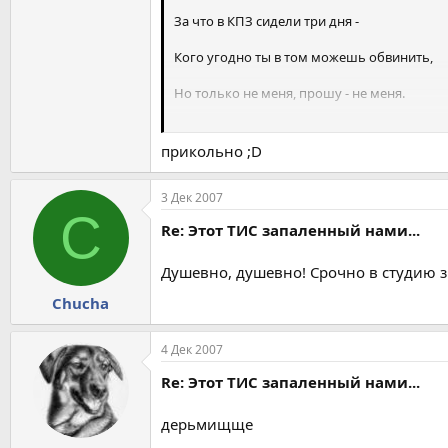
За что в КПЗ сидели три дня -
Кого угодно ты в том можешь обвинить,
Hо только не меня, прошу - не меня.
Этот тис, запаленный нами,
прикольно ;D
Этот тис, запаленный мной.
3 Дек 2007
C
Re: Этот ТИС запаленный нами...
На это ствол дрочить ходил ты день за днё
Душевно, душевно! Срочно в студию з
Однажды вниз полез, по трубам скользя...
Chucha
Но пирик сделан так, что спалишься на нём
А после ничего исправить нельзя.
4 Дек 2007
Re: Этот ТИС запаленный нами...
Этот тис, запаленный нами,
дерьмищще
Этот тис, запаленный мной.