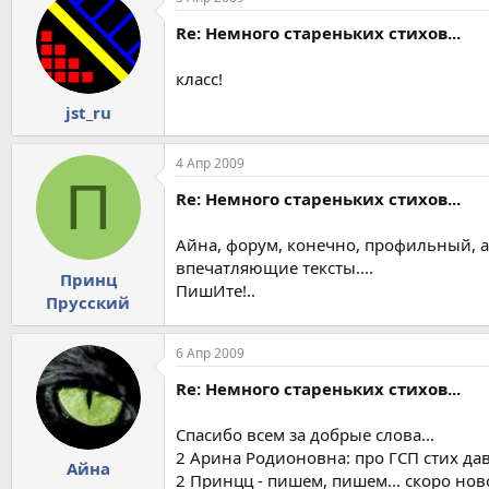
Re: Немного стареньких стихов...
класс!
jst_ru
4 Апр 2009
П
Re: Немного стареньких стихов...
Айна, форум, конечно, профильный, а 
впечатляющие тексты....
Принц
ПишИте!..
Прусский
6 Апр 2009
Re: Немного стареньких стихов...
Спасибо всем за добрые слова...
2 Арина Родионовна: про ГСП стих да
Айна
2 Принцц - пишем, пишем... скоро нов