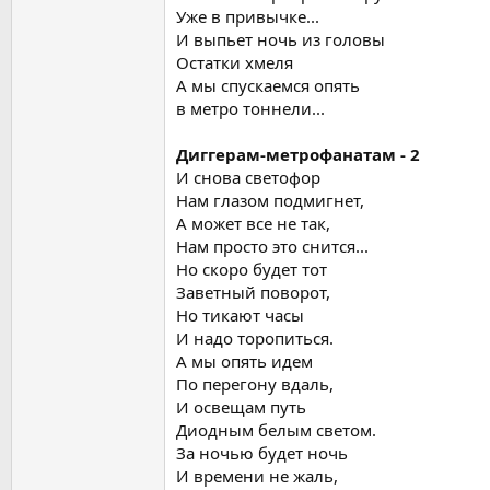
Уже в привычке...
И выпьет ночь из головы
Остатки хмеля
А мы спускаемся опять
в метро тоннели...
Диггерам-метрофанатам - 2
И снова светофор
Нам глазом подмигнет,
А может все не так,
Нам просто это снится...
Но скоро будет тот
Заветный поворот,
Но тикают часы
И надо торопиться.
А мы опять идем
По перегону вдаль,
И освещам путь
Диодным белым светом.
За ночью будет ночь
И времени не жаль,