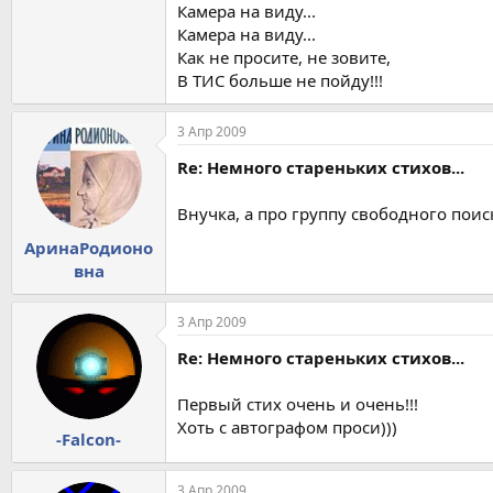
Камера на виду...
Камера на виду...
Как не просите, не зовите,
В ТИС больше не пойду!!!
3 Апр 2009
Re: Немного стареньких стихов...
Внучка, а про группу свободного поис
АринаРодионо
вна
3 Апр 2009
Re: Немного стареньких стихов...
Первый стих очень и очень!!!
Хоть с автографом проси)))
-Falcon-
3 Апр 2009