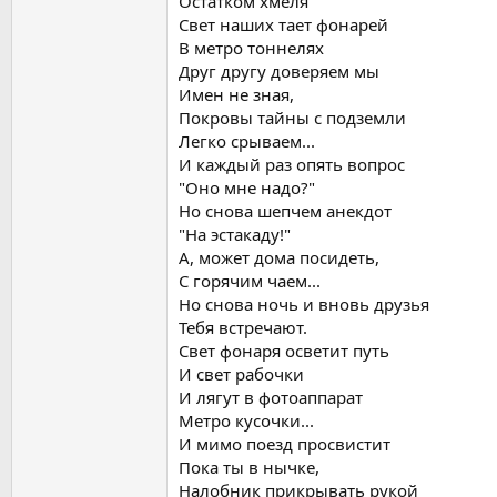
Остатком хмеля
Свет наших тает фонарей
В метро тоннелях
Друг другу доверяем мы
Имен не зная,
Покровы тайны с подземли
Легко срываем...
И каждый раз опять вопрос
"Оно мне надо?"
Но снова шепчем анекдот
"На эстакаду!"
А, может дома посидеть,
С горячим чаем...
Но снова ночь и вновь друзья
Тебя встречают.
Свет фонаря осветит путь
И свет рабочки
И лягут в фотоаппарат
Метро кусочки...
И мимо поезд просвистит
Пока ты в нычке,
Налобник прикрывать рукой