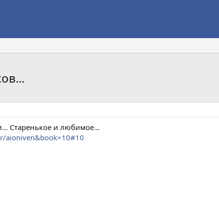
ов...
... Старенькое и любимое...
vtor/aioniven&book=10#10