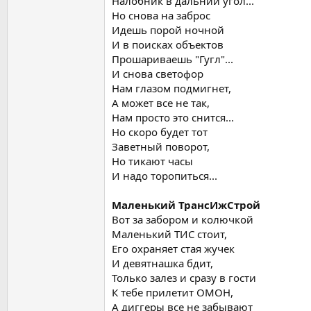
Налобник в дальний угол...
Но снова на заброс
Идешь порой ночной
И в поисках объектов
Прошариваешь "Гугл"...
И снова светофор
Нам глазом подмигнет,
А может все не так,
Нам просто это снится...
Но скоро будет тот
Заветный поворот,
Но тикают часы
И надо торопиться...
Маленький ТрансИжСтрой
Вот за забором и колючкой
Маленький ТИС стоит,
Его охраняет стая жучек
И девятнашка бдит,
Только залез и сразу в гости
К тебе прилетит ОМОН,
А диггеры все не забывают