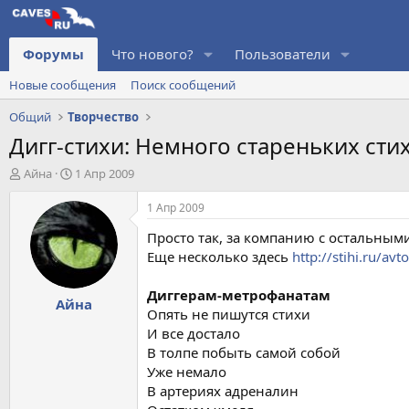
Форумы
Что нового?
Пользователи
Новые сообщения
Поиск сообщений
Общий
Творчество
Дигг-стихи: Немного стареньких стих
А
Д
Айна
1 Апр 2009
в
а
т
т
1 Апр 2009
о
а
Просто так, за компанию с остальными
р
н
т
а
Еще несколько здесь
http://stihi.ru/a
е
ч
м
а
Диггерам-метрофанатам
Айна
ы
л
Опять не пишутся стихи
а
И все достало
В толпе побыть самой собой
Уже немало
В артериях адреналин