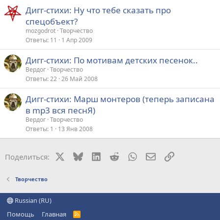
Дигг-стихи: Ну что тебе сказать про
спецобъект?
mоzgodrot
Творчество
Ответы
11
1 Апр 2009
Дигг-стихи: По мотивам детских песенок..
Вердог
Творчество
Ответы
22
26 Май 2008
Дигг-стихи: Марш монтеров (теперь записана
в mp3 вся песнЯ)
Вердог
Творчество
Ответы
1
13 Янв 2008
X
Bluesky
LinkedIn
Reddit
WhatsApp
Электронная поч
Ссылка
Поделиться:
Творчество
Russian (RU)
Помощь
Главная
R