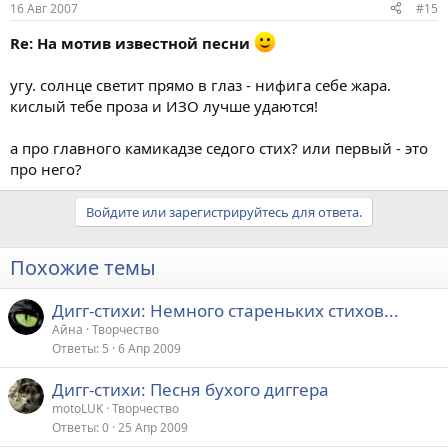
16 Авг 2007
#15
Re: На мотив известной песни
угу. солнце светит прямо в глаз - нифига себе жара.
кислый тебе проза и ИЗО лучше удаются!
а про главного камикадзе седого стих? или первый - это
про него?
Войдите или зарегистрируйтесь для ответа.
Похожие темы
Дигг-стихи: Немного стареньких стихов...
Айна
Творчество
Ответы
5
6 Апр 2009
Дигг-стихи: Песня бухого диггера
motoLUK
Творчество
Ответы
0
25 Апр 2009