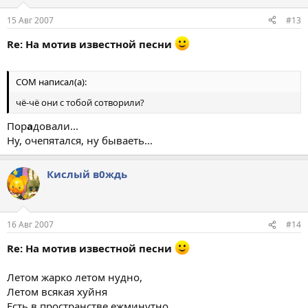
15 Авг 2007
#13
Re: На мотив известной песни
COM написал(а):
чё-чё они с тобой сотворили?
Пор
а
довали...
Ну, очепятался, ну бываеть...
Кислый в0ждь
16 Авг 2007
#14
Re: На мотив известной песни
Летом жарко летом нудно,
Летом всякая хуйня
Есть в пространстве ежминутно