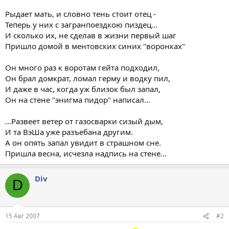
Рыдает мать, и словно тень стоит отец -
Теперь у них с загранпоездкою пиздец...
И сколько их, не сделав в жизни первый шаг
Пришло домой в ментовских синих "воронках"
Он много раз к воротам гейта подходил,
Он брал домкрат, ломал герму и водку пил,
И даже в час, когда уж близок был запал,
Он на стене "энигма пидор" написал...
...Развеет ветер от газосварки сизый дым,
И та ВэШа уже разъебана другим.
А он опять запал увидит в страшном сне.
Пришла весна, исчезла надпись на стене...
Div
D
15 Авг 2007
#2