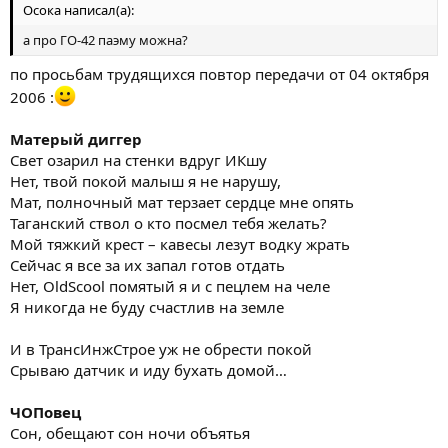
Осока написал(а):
а про ГО-42 паэму можна?
по просьбам трудящихся повтор передачи от 04 октября
2006 :
Матерый диггер
Свет озарил на стенки вдруг ИКшу
Hет, твой покой малыш я не нарушу,
Мат, полночный мат терзает сердце мне опять
Таганский ствол о кто посмел тебя желать?
Мой тяжкий крест – кавесы лезут водку жрать
Сейчас я все за их запал готов отдать
Hет, OldScool помятый я и с пецлем на челе
Я никогда не буду счастлив на земле
И в ТрансИнжСтрое уж не обрести покой
Срываю датчик и иду бухать домой…
ЧОПовец
Сон, обещают сон ночи объятья