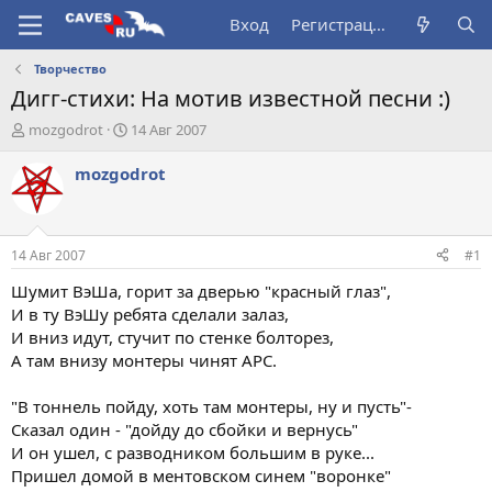
Вход
Регистрация
Творчество
Дигг-стихи: На мотив известной песни :)
А
Д
mоzgodrot
14 Авг 2007
в
а
т
т
mоzgodrot
о
а
р
н
т
а
е
ч
14 Авг 2007
#1
м
а
ы
л
Шумит ВэШа, горит за дверью "красный глаз",
а
И в ту ВэШу ребята сделали залаз,
И вниз идут, стучит по стенке болторез,
А там внизу монтеры чинят АРС.
"В тоннель пойду, хоть там монтеры, ну и пусть"-
Сказал один - "дойду до сбойки и вернусь"
И он ушел, с разводником большим в руке...
Пришел домой в ментовском синем "воронке"