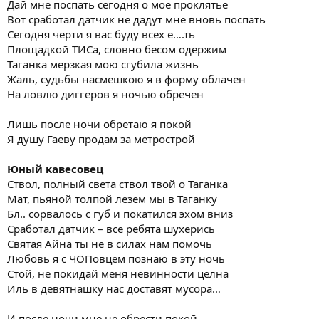
Дай мне поспать сегодня о мое проклятье
Вот сработал датчик не дадут мне вновь поспать
Сегодня черти я вас буду всех е….ть
Площадкой ТИСа, словно бесом одержим
Таганка мерзкая мою сгубила жизнь
Жаль, судьбы насмешкою я в форму облачен
Hа ловлю диггеров я ночью обречен
Лишь после ночи обретаю я покой
Я душу Гаеву продам за метрострой
Юный кавесовец
Ствол, полный света ствол твой о Таганка
Мат, пьяной толпой лезем мы в Таганку
Бл.. сорвалось с губ и покатился эхом вниз
Сработал датчик – все ребята шухерись
Святая Айна ты не в силах нам помочь
Любовь я с ЧОПовцем познаю в эту ночь
Стой, не покидай меня невинности целна
Иль в девятнашку нас доставят мусора…
И после ночи мне не обрести покой