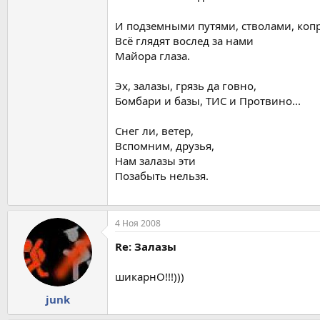
И подземными путями, стволами, коп
Всё глядят вослед за нами
Майора глаза.
Эх, залазы, грязь да говно,
Бомбари и базы, ТИС и Протвино...
Снег ли, ветер,
Вспомним, друзья,
Нам залазы эти
Позабыть нельзя.
4 Ноя 2008
Re: Залазы
шикарнО!!!)))
junk