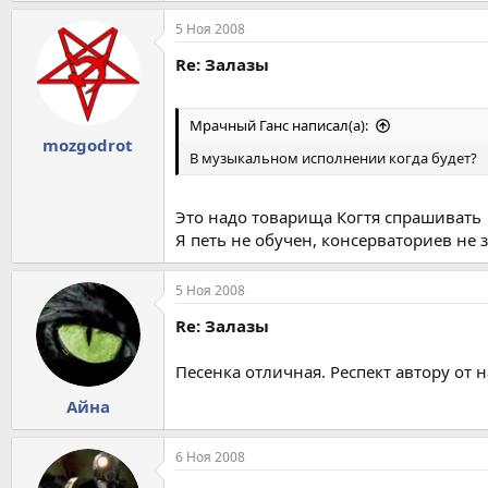
5 Ноя 2008
Re: Залазы
Мрачный Ганс написал(а):
mоzgodrot
В музыкальном исполнении когда будет?
Это надо товарища Когтя спрашивать
Я петь не обучен, консерваториев не 
5 Ноя 2008
Re: Залазы
Песенка отличная. Респект автору от н
Айна
6 Ноя 2008