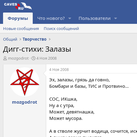
Форумы
Что нового?
Пользователи
Новые сообщения
Поиск сообщений
Общий
Творчество
Дигг-стихи: Залазы
А
Д
mоzgodrot
4 Ноя 2008
в
а
т
т
4 Ноя 2008
о
а
Эх, залазы, грязь да говно,
р
н
т
а
Бомбари и базы, ТИС и Протвино...
е
ч
м
а
СОС, ИКшка,
mоzgodrot
ы
л
Ну а с утра,
а
Может, девятнашка,
Может мусора.
А в стволе журчит водица, сочится, ис