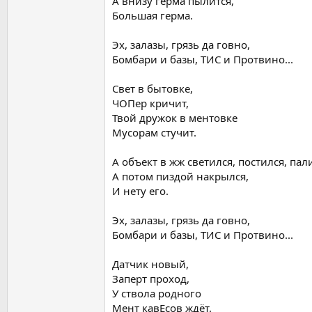
А внизу герма пылится,
Большая герма.
Эх, залазы, грязь да говно,
Бомбари и базы, ТИС и Протвино...
Свет в бытовке,
ЧОПер кричит,
Твой дружок в ментовке
Мусорам стучит.
А объект в жж светился, постился, пал
А потом пиздой накрылся,
И нету его.
Эх, залазы, грязь да говно,
Бомбари и базы, ТИС и Протвино...
Датчик новый,
Заперт проход,
У ствола родного
Мент кавЕсов ждёт.