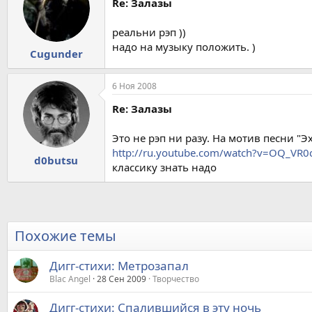
Re: Залазы
реальни рэп ))
надо на музыку положить. )
Cugunder
6 Ноя 2008
Re: Залазы
Это не рэп ни разу. На мотив песни "Э
http://ru.youtube.com/watch?v=OQ_VR0
d0butsu
классику знать надо
Похожие темы
Дигг-стихи: Метрозапал
Blac Angel
28 Сен 2009
Творчество
Дигг-стихи: Спалившийся в эту ночь