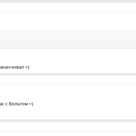
заканчивал =)
ас с Вольтом =)