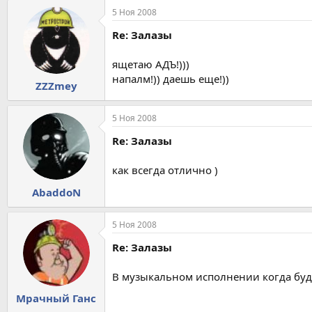
5 Ноя 2008
Re: Залазы
ящетаю АДЪ!)))
напалм!)) даешь еще!))
ZZZmey
5 Ноя 2008
Re: Залазы
как всегда отлично )
AbaddoN
5 Ноя 2008
Re: Залазы
В музыкальном исполнении когда буд
Мрачный Ганс