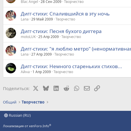
Blac Angel
28 Сен 2009
Творчество
Дигг-стихи: Спалившийся в эту ночь
Lana
29 Май 2009
Творчество
Дигг-стихи: Песня бухого диггера
motoLUK
25 Апр 2009
Творчество
Дигг-стихи: "я люблю метро" (ненормативная
Lana
27 Апр 2009
Творчество
Дигг-стихи: Немного стареньких стихов...
Айна
1 Апр 2009
Творчество
X
Bluesky
LinkedIn
Reddit
WhatsApp
Электронная почт
Ссылка
Поделиться:
Общий
Творчество
Russian (RU)
®
Локализация от xenForo.Info