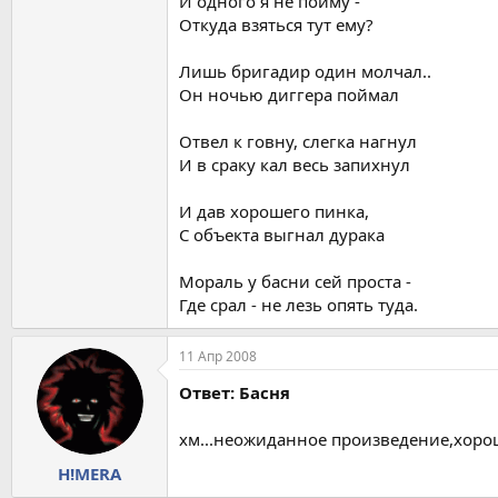
И одного я не пойму -
Откуда взяться тут ему?
Лишь бригадир один молчал..
Он ночью диггера поймал
Отвел к говну, слегка нагнул
И в сраку кал весь запихнул
И дав хорошего пинка,
С объекта выгнал дурака
Мораль у басни сей проста -
Где срал - не лезь опять туда.
11 Апр 2008
Ответ: Басня
хм...неожиданное произведение,хорош
H!MERA