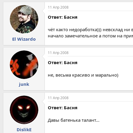
11 Апр 2008
Ответ: Басня
чёт както недоработка))) невсклад ни 
начало замечательное а потом на при
El Wizardo
11 Апр 2008
Ответ: Басня
не, весьма красиво и марально)
junk
11 Апр 2008
Ответ: Басня
Давы батенька талант...
DislikE