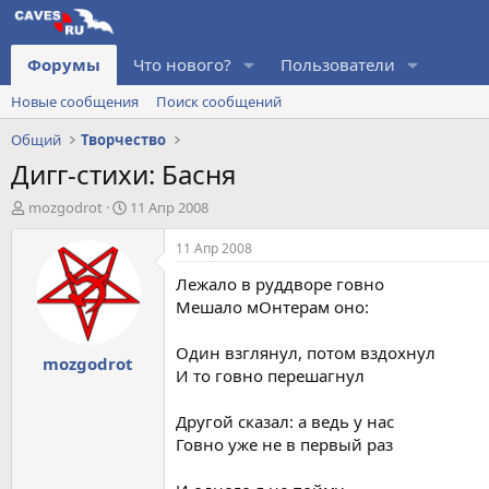
Форумы
Что нового?
Пользователи
Новые сообщения
Поиск сообщений
Общий
Творчество
Дигг-стихи: Басня
А
Д
mоzgodrot
11 Апр 2008
в
а
т
т
11 Апр 2008
о
а
Лежало в руддворе говно
р
н
т
а
Мешало мОнтерам оно:
е
ч
м
а
Один взглянул, потом вздохнул
mоzgodrot
ы
л
И то говно перешагнул
а
Другой сказал: а ведь у нас
Говно уже не в первый раз