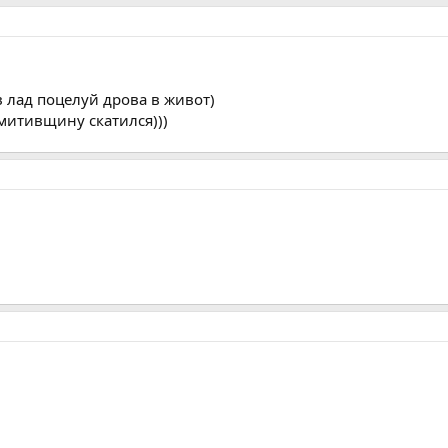
в лад поцелуй дрова в живот)
митивщину скатился)))