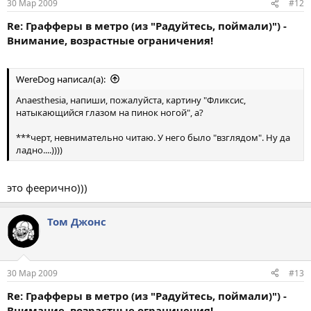
30 Мар 2009
#12
Re: Графферы в метро (из "Радуйтесь, поймали)") -
Внимание, возрастные ограничения!
WereDog написал(а):
Anaesthesia, напиши, пожалуйста, картину "Фликсис,
натыкающийся глазом на пинок ногой", а?
***черт, невнимательно читаю. У него было "взглядом". Ну да
ладно....))))
это феерично)))
Том Джонс
30 Мар 2009
#13
Re: Графферы в метро (из "Радуйтесь, поймали)") -
Внимание, возрастные ограничения!