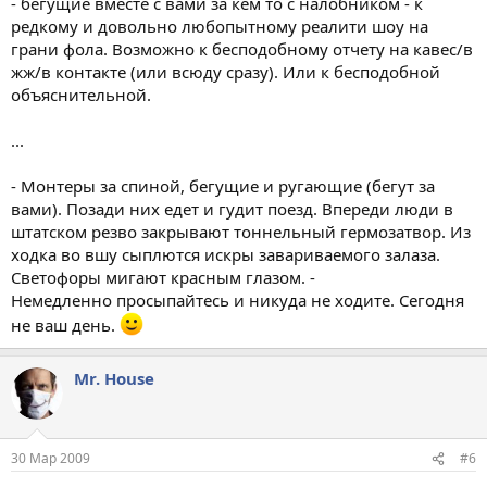
- бегущие вместе с вами за кем то с налобником - к
редкому и довольно любопытному реалити шоу на
грани фола. Возможно к бесподобному отчету на кавес/в
жж/в контакте (или всюду сразу). Или к бесподобной
объяснительной.
...
- Монтеры за спиной, бегущие и ругающие (бегут за
вами). Позади них едет и гудит поезд. Впереди люди в
штатском резво закрывают тоннельный гермозатвор. Из
ходка во вшу сыплются искры завариваемого залаза.
Светофоры мигают красным глазом. -
Немедленно просыпайтесь и никуда не ходите. Сегодня
не ваш день.
Mr. House
30 Мар 2009
#6