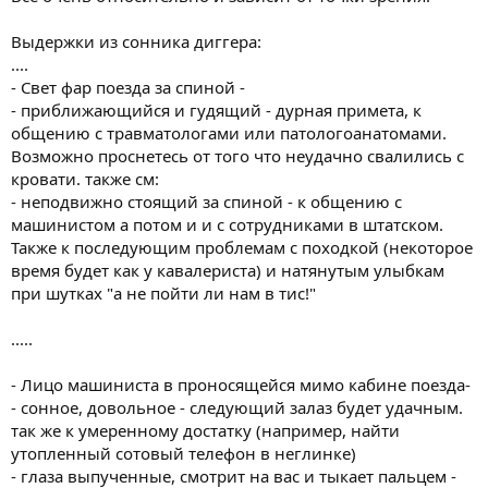
Выдержки из сонника диггера:
....
- Свет фар поезда за спиной -
- приближающийся и гудящий - дурная примета, к
общению с травматологами или патологоанатомами.
Возможно проснетесь от того что неудачно свалились с
кровати. также см:
- неподвижно стоящий за спиной - к общению с
машинистом а потом и и с сотрудниками в штатском.
Также к последующим проблемам с походкой (некоторое
время будет как у кавалериста) и натянутым улыбкам
при шутках "а не пойти ли нам в тис!"
.....
- Лицо машиниста в проносящейся мимо кабине поезда-
- сонное, довольное - следующий залаз будет удачным.
так же к умеренному достатку (например, найти
утопленный сотовый телефон в неглинке)
- глаза выпученные, смотрит на вас и тыкает пальцем -