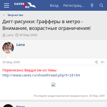
Вход
Регистрация
Творчество
Дигг-рисунки: Графферы в метро -
Внимание, возрастные ограничения!
А
Д
Lana
30 Мар 2009
в
а
т
т
Lana
о
а
р
н
т
а
е
ч
30 Мар 2009
#1
м
а
ы
л
Перенесено Вердогом из темы
а
http://www.caves.ru/showthread.php?t=28184
Последнее редактирование модератором:
30 Мар 2009
Envy