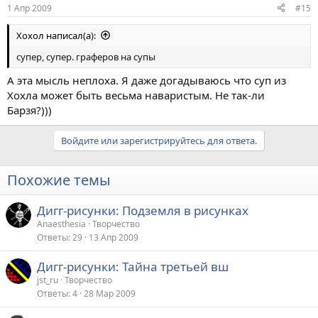
1 Апр 2009
#15
Хохол написал(а):
супер, супер. граферов на супы
А эта мысль неплоха. Я даже догадываюсь что суп из
Хохла может быть весьма наваристым. Не так-ли
Барзя?)))
Войдите или зарегистрируйтесь для ответа.
Похожие темы
Дигг-рисунки: Подземля в рисунках
Anaesthesia
Творчество
Ответы
29
13 Апр 2009
Дигг-рисунки: Тайна третьей вш
jst_ru
Творчество
Ответы
4
28 Мар 2009