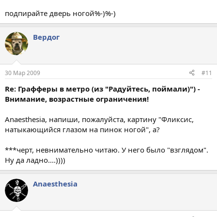
подпирайте дверь ногой%-)%-)
Вердог
30 Мар 2009
#11
Re: Графферы в метро (из "Радуйтесь, поймали)") -
Внимание, возрастные ограничения!
Anaesthesia, напиши, пожалуйста, картину "Фликсис,
натыкающийся глазом на пинок ногой", а?
***черт, невнимательно читаю. У него было "взглядом".
Ну да ладно....))))
Anaesthesia