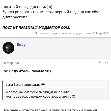
носатый поезд доставил))))
*ушла рисовать технически верный шедевр как ебут
диггерчегов*
ПОСТ НЕ ПРАВИТЬ!!! МОДЕРАТОР СОМ.
Последнее редактирование модератором:
30 Мар 2009
Envy
30 Мар 2009
#5
Re: Радуйтесь ,поймали)
Lana Sator написал(а):
и поезд как снаружи выглядит не помню
монтёров тож с трудом себе представляю )))
Все очень относительно и зависит от точки зрения.