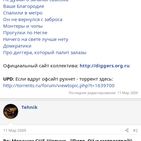
Ваше Благородие
Спалили в метро
Он не вернулся с заброса
Монтеры и чопы
Прогулки по Негле
Ничего на свете лучше нету
Домкратики
Про диггера, который палит залазы
Официальный сайт коллектива:
http://diggers.org.ru
UPD:
Если вдруг офсайт рухнет - торрент здесь:
http://torrents.ru/forum/viewtopic.php?t=1639700
Последнее редактирование:
11 Мар 2009
Tehnik
11 Мар 2009
#2
Re: Механик СЦБ Шевчук - "Пиво, Oi! и метрострой"