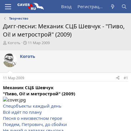
Вход
Регистрация
Творчество
Дигг-песни: Механик СЦБ Шевчук - "Пиво,
Oi! и метрострой" (2009)
А
Д
Коготь
11 Мар 2009
в
а
т
т
Коготь
о
а
р
н
т
а
е
ч
11 Мар 2009
#1
м
а
ы
л
Механик СЦБ Шевчук
а
"Пиво, Oi! и метрострой" (2009)
Спецобъекты каждый день
Всё идёт по плану
Песня о неизвестном герое
Поедем, Петрович, до сбойки
Не думай о запалах свысока