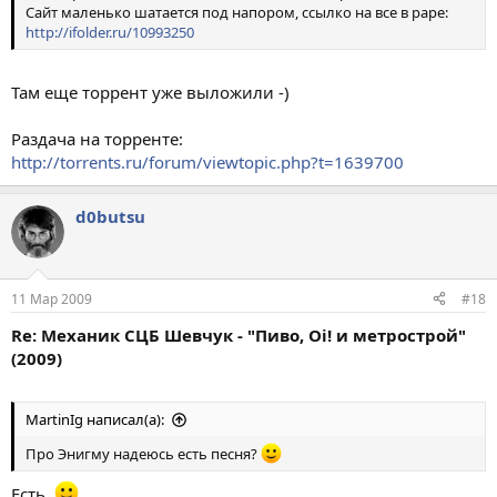
Сайт маленько шатается под напором, ссылко на все в раре:
http://ifolder.ru/10993250
Там еще торрент уже выложили -)
Раздача на торренте:
http://torrents.ru/forum/viewtopic.php?t=1639700
d0butsu
11 Мар 2009
#18
Re: Механик СЦБ Шевчук - "Пиво, Oi! и метрострой"
(2009)
MartinIg написал(а):
Про Энигму надеюсь есть песня?
Есть.