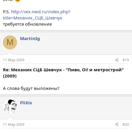
P.S.
http://sex.nwd.ru/index.php?
title=Механик_СЦБ_Шевчук
требуется обновление
MartinIg
M
11 Мар 2009
#19
Re: Механик СЦБ Шевчук - "Пиво, Oi! и метрострой"
(2009)
А слова будут выложены?
FliXis
11 Мар 2009
#20