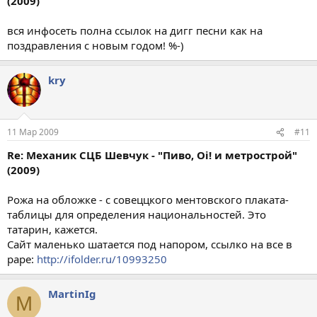
(2009)
вся инфосеть полна ссылок на дигг песни как на
поздравления с новым годом! %-)
kry
11 Мар 2009
#11
Re: Механик СЦБ Шевчук - "Пиво, Oi! и метрострой"
(2009)
Рожа на обложке - с совеццкого ментовского плаката-
таблицы для определения национальностей. Это
татарин, кажется.
Сайт маленько шатается под напором, ссылко на все в
раре:
http://ifolder.ru/10993250
MartinIg
M