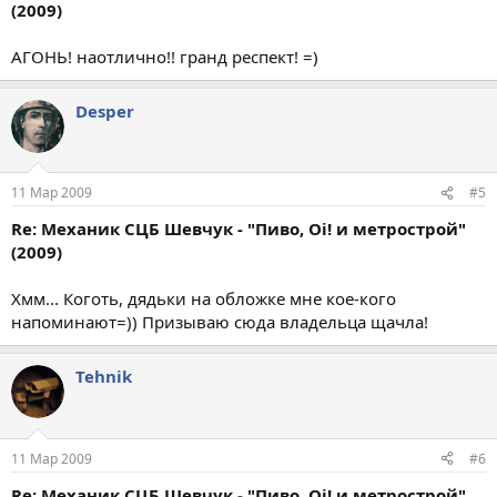
(2009)
АГОНЬ! наотлично!! гранд респект! =)
Desper
11 Мар 2009
#5
Re: Механик СЦБ Шевчук - "Пиво, Oi! и метрострой"
(2009)
Хмм... Коготь, дядьки на обложке мне кое-кого
напоминают=)) Призываю сюда владельца щачла!
Tehnik
11 Мар 2009
#6
Re: Механик СЦБ Шевчук - "Пиво, Oi! и метрострой"