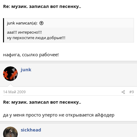
Re: музик. записал вот песенку..
junk написал(а):
ааа!!! интересно!!!
ну перхостите люди добрые!!!
нафига, ссылко рабочее!
junk
14 Май 2009
#9
Re: музик. записал вот песенку..
да у меня просто уперто не открывается айфодер
sickhead