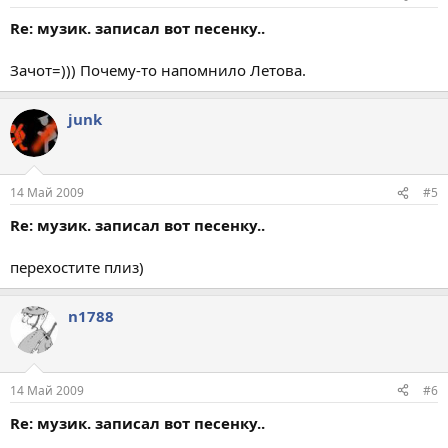
Re: музик. записал вот песенку..
Зачот=))) Почему-то напомнило Летова.
junk
14 Май 2009
#5
Re: музик. записал вот песенку..
перехостите плиз)
n1788
14 Май 2009
#6
Re: музик. записал вот песенку..