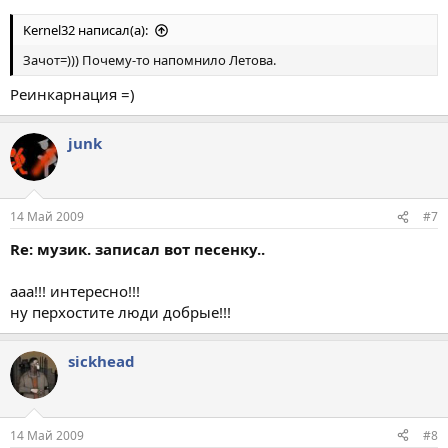
Kernel32 написал(а):
Зачот=))) Почему-то напомнило Летова.
Реинкарнация =)
junk
14 Май 2009
#7
Re: музик. записал вот песенку..
ааа!!! интересно!!!
ну перхостите люди добрые!!!
sickhead
14 Май 2009
#8