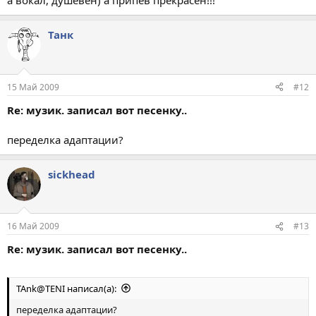
а вокал, душевен) а припев прекрасен!!!
Танк
15 Май 2009
#12
Re: музик. записал вот песенку..
переделка адаптации?
sickhead
16 Май 2009
#13
Re: музик. записал вот песенку..
TAnk@TENI написал(а):
переделка адаптации?