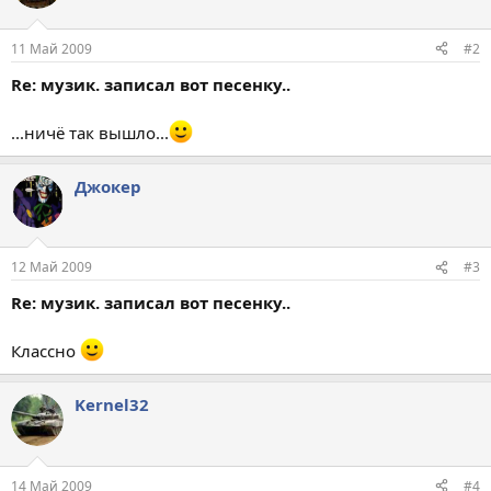
11 Май 2009
#2
Re: музик. записал вот песенку..
...ничё так вышло...
Джокер
12 Май 2009
#3
Re: музик. записал вот песенку..
Классно
Kernel32
14 Май 2009
#4