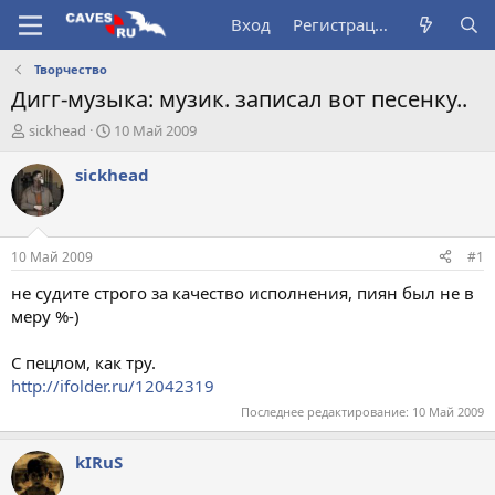
Вход
Регистрация
Творчество
Дигг-музыка: музик. записал вот песенку..
А
Д
sickhead
10 Май 2009
в
а
т
т
sickhead
о
а
р
н
т
а
е
ч
10 Май 2009
#1
м
а
ы
л
не судите строго за качество исполнения, пиян был не в
а
меру %-)
С пецлом, как тру.
http://ifolder.ru/12042319
Последнее редактирование:
10 Май 2009
kIRuS