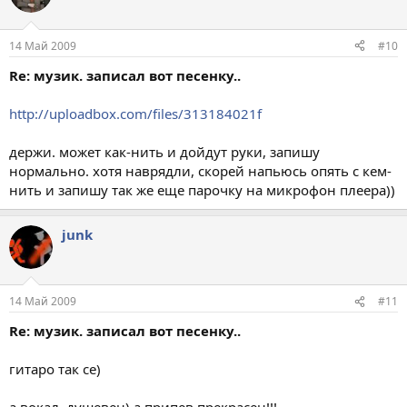
14 Май 2009
#10
Re: музик. записал вот песенку..
http://uploadbox.com/files/313184021f
держи. может как-нить и дойдут руки, запишу
нормально. хотя наврядли, скорей напьюсь опять с кем-
нить и запишу так же еще парочку на микрофон плеера))
junk
14 Май 2009
#11
Re: музик. записал вот песенку..
гитаро так се)