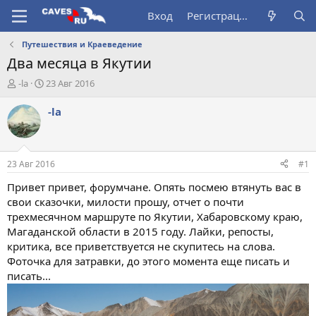
Вход
Регистрация
Путешествия и Краеведение
Два месяца в Якутии
А
Д
-la
23 Авг 2016
в
а
т
т
-la
о
а
р
н
т
а
е
ч
23 Авг 2016
#1
м
а
ы
л
Привет привет, форумчане. Опять посмею втянуть вас в
а
свои сказочки, милости прошу, отчет о почти
трехмесячном маршруте по Якутии, Хабаровскому краю,
Магаданской области в 2015 году. Лайки, репосты,
критика, все приветствуется не скупитесь на слова.
Фоточка для затравки, до этого момента еще писать и
писать...