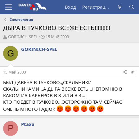
Вход
Регистрация
Спелеология
ДЫРА В ТУЧКОВО ВСЕЖЕ ЕСТЬ!!!!!!!!!!
А
Д
GORINICH-SPEL
15 Май 2003
в
а
т
т
GORINICH-SPEL
G
о
а
р
н
т
а
е
ч
15 Май 2003
#1
м
а
ы
л
БЫЛ ДАВЕЧА В ТУЧКОВО,,,СКАЛЬНИКИ
а
СКАЛЬНИКАМИ,,,А ДЫРА ВСЕЖЕ ЕСТЬ...НЕПОМНЮ В
КАКОМ ИЗ КАРЬЕРОВ В 3 ИЛИ В 4...
КТО ПОЕДЕТ В ТУЧКОВО...ОСТОРОЖНО ТАМ СЕЙЧАС
ОЧЕНЬ МНОГО ГАДЮК
Ptaxa
P