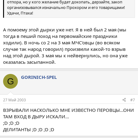
отпора, но у кого желание будет докопать, дерзайте, закоп
организовывался изначально Прохором и его товарищами!
Удачи, Птаха!
А помоему этой дырки уже нет. Я в ней был 2 мая (мы
тогда в пеший поход на первомайские праздники
ходили). В ночь со 2 на 3 мая МЧС'овцы (во всяком
случае так народ говорил) произвели какой-то взрыв
над этой дырой. 3 мая мы к нейвернулись, но она уже
оказалась засыпанной.
GORINICH-SPEL
G
27 Май 2003
#7
ВЗРЫВАЛИ НАСКОЛЬКО МНЕ ИЗВЕСТНО ПЕРОВЦЫ...ОНИ
ТАМ ВХОД В ДЫРУ ИСКАЛИ...
;D ;D ;D
ДЕЛИТАНТЫ ;D ;D ;D ;D