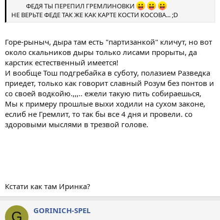
ФЕДЯ ТЫ ПЕРЕПИЛ ГРЕМЛИНОВКИ
НЕ ВЕРЬТЕ ФЕДЕ ТАК ЖЕ КАК КАРТЕ КОСТИ КОСОВА... ;D
Горе-рыныч, дыра там есть "партизанкой" кличут, но вот
около скальников дыры только лисами прорыты, да
карстик естественный имеется!
И вообще Тош подгребайка в суботу, полазием Разведка
приедет, только как говорит славный Розум без понтов и
со своей водкойю.,,,.. ежели такую пить собираешься,
Мы к примеру прошлые выхи ходили на сухом законе,
еслиб не Гремлит, то так бы все 4 дня и провели. со
здоровыми мыслями в трезвой голове.
Кстати как там Иринка?
GORINICH-SPEL
G