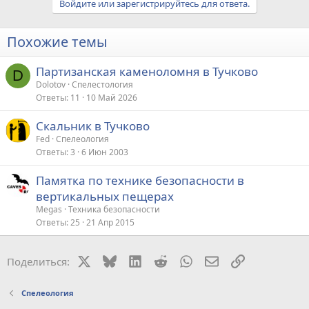
Войдите или зарегистрируйтесь для ответа.
Похожие темы
Партизанская каменоломня в Тучково
D
Dolotov
Спелестология
Ответы
11
10 Май 2026
Cкальник в Тучково
Fed
Спелеология
Ответы
3
6 Июн 2003
Памятка по технике безопасности в
вертикальных пещерах
Megas
Техника безопасности
Ответы
25
21 Апр 2015
X
Bluesky
LinkedIn
Reddit
WhatsApp
Электронная поч
Ссылка
Поделиться:
Спелеология