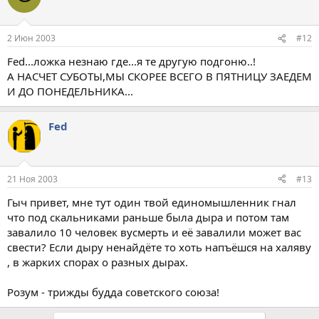
2 Июн 2003
#12
Fed...ложка незнаю где...я те другую подгоню..!
А НАСЧЕТ СУБОТЫ,МЫ СКОРЕЕ ВСЕГО В ПЯТНИЦУ ЗАЕДЕМ
И ДО ПОНЕДЕЛЬНИКА...
Fed
21 Ноя 2003
#13
Гыч привет, мне тут один твой единомышленник гнал
что под скальниками раньше была дыра и потом там
завалило 10 человек вусмерть и её завалили может вас
свести? Если дыру ненайдёте то хоть напъёшся на халяву
, в жарких спорах о разных дырах.
Розум - трижды будда советского союза!