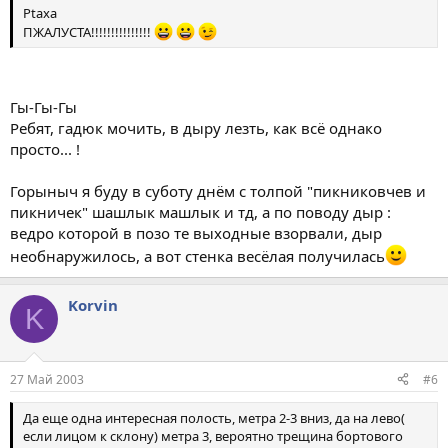
Ptaxa
ПЖАЛУСТА!!!!!!!!!!!!!!!
Гы-Гы-Гы
Ребят, гадюк мочить, в дыру лезть, как всё однако
просто... !
Горыныч я буду в суботу днём с толпой "пикниковчев и
пикничек" шашлык машлык и тд, а по поводу дыр :
ведро которой в позо те выходные взорвали, дыр
необнаружилось, а вот стенка весёлая получилась
Korvin
K
27 Май 2003
#6
Да еще одна интересная полость, метра 2-3 вниз, да на лево(
если лицом к склону) метра 3, вероятно трещина бортового