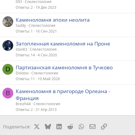
093
Спелестология
Ответы
2
19 Дек 2023
Каменоломня эпохи неолита
Saddy
Спелестология
Ответы
1
16 Сен 2021
Затопленная каменоломня на Проне
stan83
Спелестология
Ответы
14
4 Сен 2020
Партизанская каменоломня в Тучково
D
Dolotov
Спелестология
Ответы
11
10 Май 2026
Каменоломня в пригороде Орлеана -
B
Франция
Breizh44
Спелестология
Ответы
2
21 Апр 2013
X
Bluesky
LinkedIn
Reddit
WhatsApp
Электронная поч
Ссылка
Поделиться: