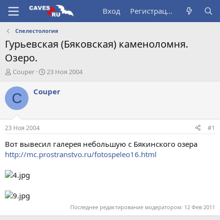
Вход
Регистрация
Спелестология
Гурьевская (Бяковская) каменоломня.
Озеро.
А
Д
Couper
23 Ноя 2004
в
а
т
т
Couper
C
о
а
р
н
т
а
е
ч
23 Ноя 2004
#1
м
а
ы
л
Вот вывесил галерея небольшую с Бякинского озера
а
http://mc.prostranstvo.ru/fotospeleo16.html
Последнее редактирование модератором:
12 Фев 2011