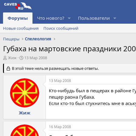
Форумы
Что нового?
Пользователи
Новые сообщения
Поиск сообщений
Пещеры
Спелеология
Губаха на мартовские праздники 20
А
Д
Жиж
13 Мар 2008
в
а
т
В этой теме нельзя размещать новые ответы.
т
о
а
р
н
13 Мар 2008
т
а
е
ч
Кто-нибудь был в пещерах в районе Г
м
а
пещер раона Губаха.
ы
л
Если кто-то был стукнитесь мне в ась
а
Жиж
16 Мар 2008