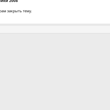
ники 2008
рам закрыть тему.
а