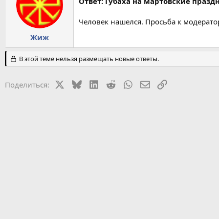
Ответ: Губаха на мартовские празд
Человек нашелся. Просьба к модерато
Жиж
В этой теме нельзя размещать новые ответы.
X
Bluesky
LinkedIn
Reddit
WhatsApp
Электронная почт
Ссылка
Поделиться: