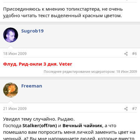
Присоединяюсь к мнению топикстартера, не очень
удобно читать текст выделенный красным цветом.
Sugrob19
18 Июн 2009
#6
Флуд. Рид-онли 3 дня. Veter
Последнее редактирование модератором:
18 Июн 2009
Freeman
21 Июн 2009
#7
Увидел тему случайно. Рыдаю.
Господа
Stalker(off/on)
и
Вечный чайник
, а что
помешало вам попросить меня личкой заменить цвет на
черный, а? Вы мне напоминаете людей, которые вместо