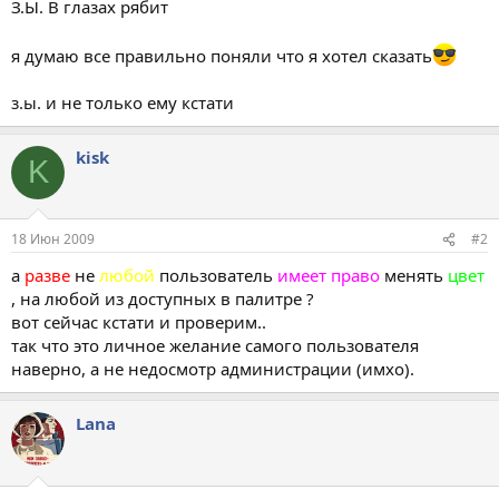
З.Ы. В глазах рябит
я думаю все правильно поняли что я хотел сказать
з.ы. и не только ему кстати
kisk
K
18 Июн 2009
#2
а
разве
не
любой
пользователь
имеет право
менять
цвет
, на любой из доступных в палитре ?
вот сейчас кстати и проверим..
так что это личное желание самого пользователя
наверно, а не недосмотр администрации (имхо).
Lana