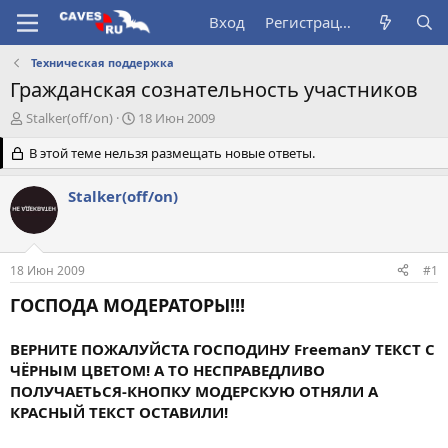
Вход
Регистрация
Техническая поддержка
Гражданская сознательность участников
А
Д
Stalker(off/on)
18 Июн 2009
в
а
т
В этой теме нельзя размещать новые ответы.
т
о
а
р
н
Stalker(off/on)
т
а
е
ч
м
а
ы
л
18 Июн 2009
#1
а
ГОСПОДА МОДЕРАТОРЫ!!!
ВЕРНИТЕ ПОЖАЛУЙСТА ГОСПОДИНУ FreemanУ ТЕКСТ С
ЧЁРНЫМ ЦВЕТОМ! А ТО НЕСПРАВЕДЛИВО
ПОЛУЧАЕТЬСЯ-КНОПКУ МОДЕРСКУЮ ОТНЯЛИ А
КРАСНЫЙ ТЕКСТ ОСТАВИЛИ!