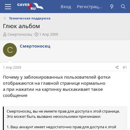
Вход
Регистрация
Техническая поддержка
Глюк альбом
А
Д
Смертоносец
1 Апр 2009
в
а
т
т
Смертоносец
С
о
а
р
н
т
а
е
ч
1 Апр 2009
#1
м
а
ы
л
Почему у заблокированных пользователей фотки
а
отображаются на главной странице нормально
а при нажатии на картинку выскакивает такое
сообщение
Смертоносец, вы не имеете прав для доступа к этой странице.
Это может быть вызвано несколькими причинами:
1. Ваш аккаунт имеет недостаточно прав для доступа к этой