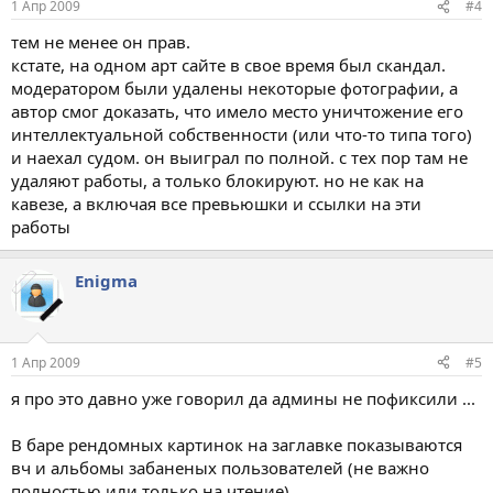
1 Апр 2009
#4
тем не менее он прав.
кстате, на одном арт сайте в свое время был скандал.
модератором были удалены некоторые фотографии, а
автор смог доказать, что имело место уничтожение его
интеллектуальной собственности (или что-то типа того)
и наехал судом. он выиграл по полной. с тех пор там не
удаляют работы, а только блокируют. но не как на
кавезе, а включая все превьюшки и ссылки на эти
работы
Enigma
1 Апр 2009
#5
я про это давно уже говорил да админы не пофиксили ...
В баре рендомных картинок на заглавке показываются
вч и альбомы забаненых пользователей (не важно
полностью или только на чтение)