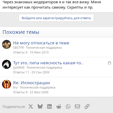
Через знакомых модераторов я и так все вижу. Меня
интересует как прочитать самому. Скрипты и пр.
Войдите или зарегистрируйтесь для ответа.
Похожие темы
Не могу отписаться в теме
SBSTFR
Техническая поддержка
Ответы
6
10 Июн 2010
З
Тут это..типа неясность какая-то..
а
JustWild
Техническая поддержка
Ответы
11
29 Сен 2009
к
р
Re: Иллюстрации
kry
Техническая поддержка
т
Ответы
8
22 Июл 2009
а
X
Bluesky
LinkedIn
Reddit
WhatsApp
Электронная поч
Ссылка
Поделиться: