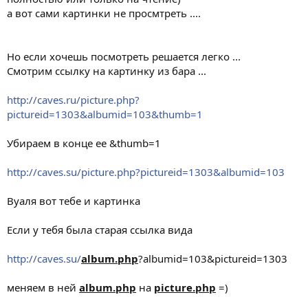
а вот сами картинки не просмтреть ....
Но если хочешь посмотреть решается легко ...
Смотрим ссылку на картинку из бара ...
http://caves.ru/picture.php?
pictureid=1303&albumid=103&thumb=1
Убираем в конце ее &thumb=1
http://caves.su/picture.php?pictureid=1303&albumid=103
Вуаля вот тебе и картинка
Если у тебя была старая ссылка вида
http://caves.su/
album.php
?albumid=103&pictureid=1303
меняем в ней
album.php
на
picture.php
=)