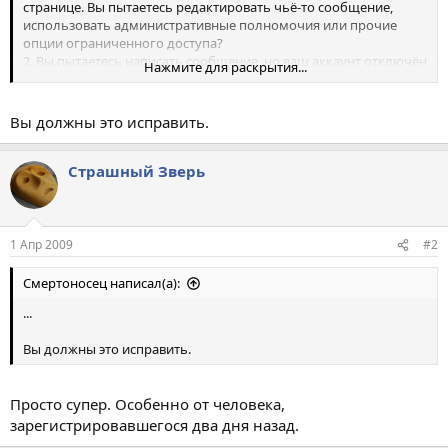
странице. Вы пытаетесь редактировать чьё-то сообщение,
использовать административные полномочия или прочие
опции ограниченного доступа?
2. Вы пытаетесь написать сообщение, но ваш аккаунт отключён
Нажмите для раскрытия...
администрацией или ожидает активации.
Вы должны это исправить.
Страшный Зверь
1 Апр 2009
#2
Смертоносец написал(а):
...
Вы должны это исправить.
Просто супер. Особенно от человека,
зарегистрировавшегося два дня назад.